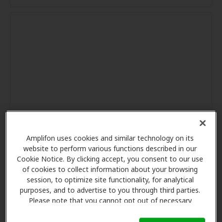
Amplifon uses cookies and similar technology on its
website to perform various functions described in our
Cookie Notice. By clicking accept, you consent to our use
of cookies to collect information about your browsing
session, to optimize site functionality, for analytical
purposes, and to advertise to you through third parties.
Please note that you cannot opt out of necessary
cookies. For more information, please see our Cookie
Notice (link here below). If you are using an opt-out