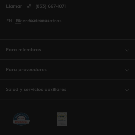
Llamar
(833) 667-1071
Carreras
Acerca de nosotros
Change language to English
EN
Cambiar idioma a español
ES
Para miembros
Para proveedores
Salud y servicios auxiliares