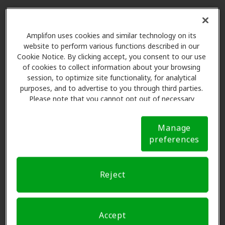
Las Ventajas de los Miembros
Amplifon uses cookies and similar technology on its
de Amplifon en Miracle Ear,
website to perform various functions described in our
Austin
Cookie Notice. By clicking accept, you consent to our use
of cookies to collect information about your browsing
session, to optimize site functionality, for analytical
Amplifon Hearing Health Care se asocia con muchos
purposes, and to advertise to you through third parties.
Please note that you cannot opt out of necessary
planes de beneficios y clínicas como Miracle Ear en
cookies. For more information, please see our Cookie
Austin para ofrecer descuentos especiales en
Notice (link here below). If you are using an opt-out
audífonos y atención auditiva. Nuestros promotores le
Manage
preference signal, we will honor that signal.
Cookie
explican sus beneficios y programan exámenes con
preferences
Notice
profesionales licenciados para evaluaciones, pruebas
de ajuste y atención al cliente. Antes de su consulta en
Reject
Miracle Ear, Amplifon Hearing Health Care se encarga
de verificar su cobertura de seguro para reducir sus
gastos de bolsillo y de presentar una derivación.
Accept
Nuestro objetivo es hacer transparente su