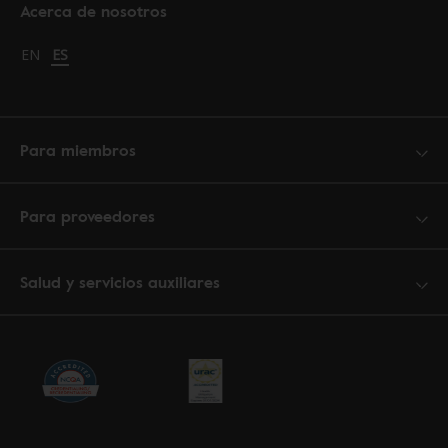
Acerca de nosotros
Change language to English
EN
Cambiar idioma a español
ES
Para miembros
Para proveedores
Salud y servicios auxiliares