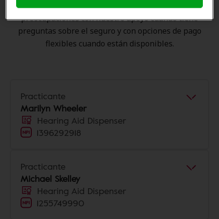
experiencia de atención auditiva y liberarlo de
preocupaciones con nuestro apoyo cuando tiene
preguntas sobre el seguro y con opciones de pago
flexibles cuando están disponibles.
Practicante
Marilyn Wheeler
Hearing Aid Dispenser
1396292918
Practicante
Michael Skelley
Hearing Aid Dispenser
1255749990