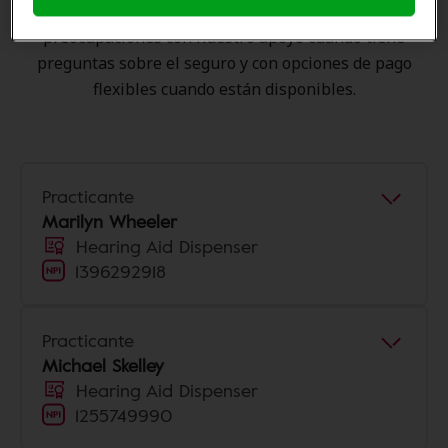
experiencia de atención auditiva y liberarlo de
preocupaciones con nuestro apoyo cuando tiene
preguntas sobre el seguro y con opciones de pago
flexibles cuando están disponibles.
Practicante
Marilyn Wheeler
Hearing Aid Dispenser
1396292918
Practicante
Michael Skelley
Hearing Aid Dispenser
1255749990