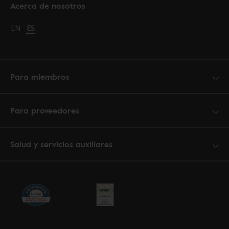
Acerca de nosotros
Change language to English
EN
Cambiar idioma a español
ES
Para miembros
Para proveedores
Salud y servicios auxiliares