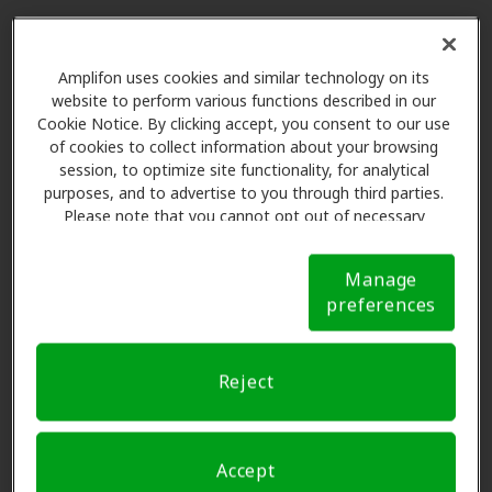
Las Ventajas de los Miembros
Amplifon uses cookies and similar technology on its
de Amplifon en Miracle Ear,
website to perform various functions described in our
Austin
Cookie Notice. By clicking accept, you consent to our use
of cookies to collect information about your browsing
session, to optimize site functionality, for analytical
Amplifon Hearing Health Care se asocia con muchos
purposes, and to advertise to you through third parties.
Please note that you cannot opt out of necessary
planes de beneficios y clínicas como Miracle Ear en
cookies. For more information, please see our Cookie
Austin para ofrecer descuentos especiales en
Notice (link here below). If you are using an opt-out
audífonos y atención auditiva. Nuestros promotores le
Manage
preference signal, we will honor that signal.
Cookie
explican sus beneficios y programan exámenes con
preferences
Notice
profesionales licenciados para evaluaciones, pruebas
de ajuste y atención al cliente. Antes de su consulta en
Reject
Miracle Ear, Amplifon Hearing Health Care se encarga
de verificar su cobertura de seguro para reducir sus
gastos de bolsillo y de presentar una derivación.
Accept
Nuestro objetivo es hacer transparente su