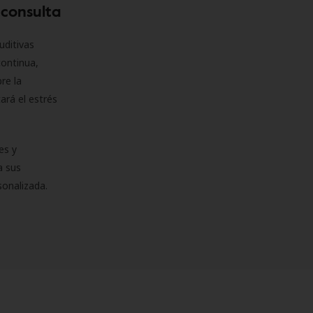
 consulta
uditivas
continua,
re la
ará el estrés
es y
a sus
sonalizada.