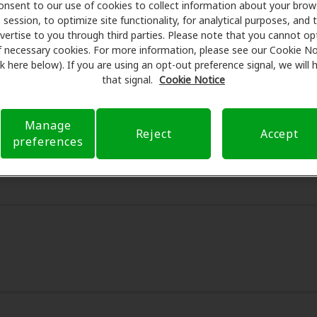
onsent to our use of cookies to collect information about your brow
session, to optimize site functionality, for analytical purposes, and 
re se asocia con muchos planes de beneficios y clínicas c
vertise to you through third parties. Please note that you cannot op
ouge para ofrecer descuentos especiales en audífonos y ate
f necessary cookies. For more information, please see our Cookie No
us beneficios y programan exámenes con profesionales licen
ink here below). If you are using an opt-out preference signal, we will
ón al cliente. Antes de su consulta en Ainsworth Audiology
that signal.
Cookie Notice
encarga de verificar su cobertura de seguro para reducir sus
Nuestro objetivo es hacer transparente su experiencia de at
Manage
Reject
Accept
estro apoyo cuando tiene preguntas sobre el seguro y con o
preferences
cuando están disponibles.