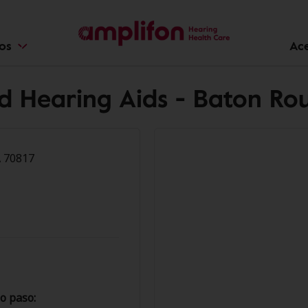
ios
Ac
d Hearing Aids - Baton Ro
A 70817
o paso: