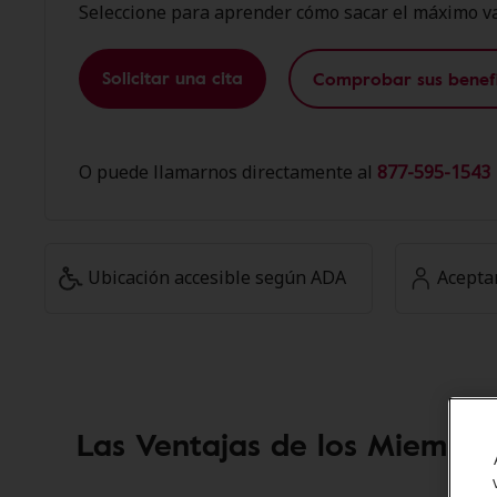
Seleccione para aprender cómo sacar el máximo va
Solicitar una cita
Comprobar sus benefi
O puede llamarnos directamente al
877-595-1543 
Ubicación accesible según ADA
Acepta
Las Ventajas de los Miembro