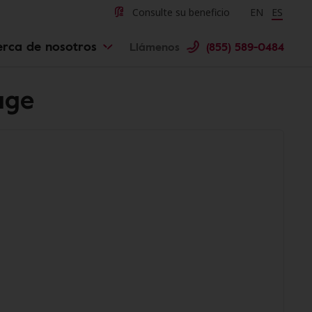
Consulte su beneficio
Change langu
EN
Cambiar 
ES
erca de nosotros
Llámenos
(855) 589-0484
uge