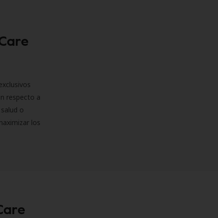
 Care
exclusivos
on respecto a
 salud o
maximizar los
Care