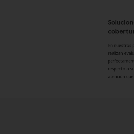
Solucion
cobertur
En nuestros p
realizan eva
perfectamente
respecto a su
atención que