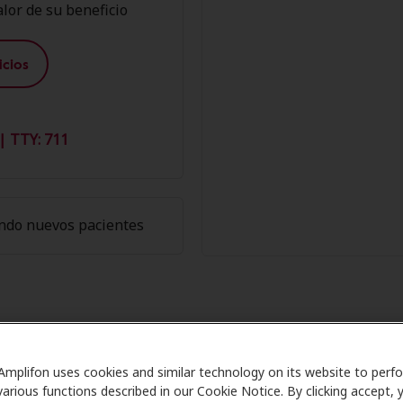
lor de su beneficio
cios
| TTY: 711
ndo nuevos pacientes
s de Amplifon en Ainsworth Audio
Amplifon uses cookies and similar technology on its website to perf
Rouge
various functions described in our Cookie Notice. By clicking accept, 