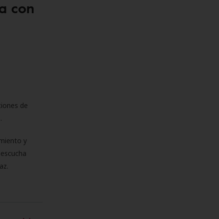
a con
ciones de
s.
miento y
e escucha
az.