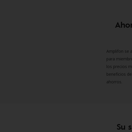
Ahor
Amplifon se a
para miembro
los precios m
beneficios de
ahorros.
Su 