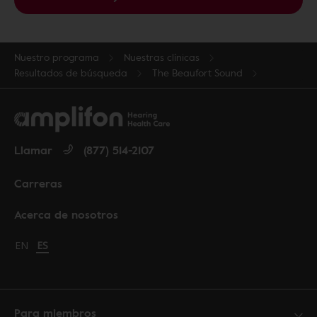
Nuestro programa
Nuestras clínicas
Resultados de búsqueda
The Beaufort Sound
Llamar
(877) 514-2107
Carreras
Acerca de nosotros
Change language to English
EN
Cambiar idioma a español
ES
Para miembros