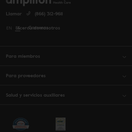
Llamar
(866) 312-9611
Carreras
Acerca de nosotros
Change language to English
EN
Cambiar idioma a español
ES
Para miembros
Para proveedores
Salud y servicios auxiliares