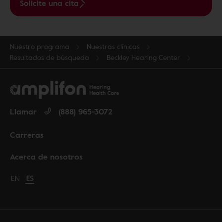
Solicite una cita
Nuestro programa
Nuestras clínicas
Resultados de búsqueda
Beckley Hearing Center
Llamar
(888) 965-3072
Carreras
Acerca de nosotros
Change language to English
EN
Cambiar idioma a español
ES