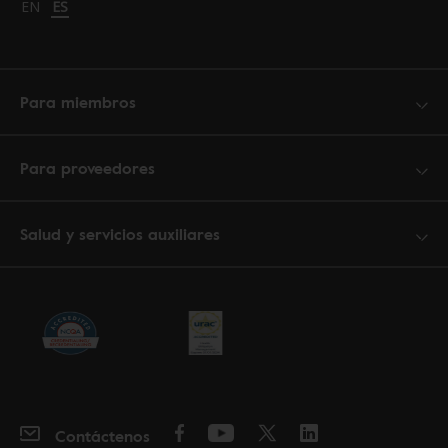
Change language to English
EN
Cambiar idioma a español
ES
Para miembros
Para proveedores
Salud y servicios auxiliares
Contáctenos