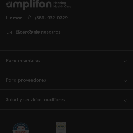
Llamar
(866) 932-0329
Carreras
Acerca de nosotros
Change language to English
EN
Cambiar idioma a español
ES
Para miembros
Para proveedores
Salud y servicios auxiliares