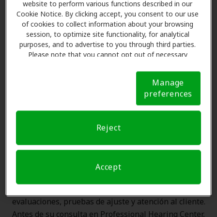
website to perform various functions described in our
Cookie Notice. By clicking accept, you consent to our use
of cookies to collect information about your browsing
session, to optimize site functionality, for analytical
purposes, and to advertise to you through third parties.
Please note that you cannot opt out of necessary
cookies. For more information, please see our Cookie
Las Ventajas de los Miembros
Notice (link here below). If you are using an opt-out
de Amplifon en Professional
Manage
preference signal, we will honor that signal.
Cookie
preferences
Hearing Center, Belton
Notice
Amplifon Hearing Health Care se asocia con muchos
Reject
planes de beneficios y clínicas como Professional
Hearing Center en Belton para ofrecer descuentos
especiales en audífonos y atención auditiva. Nuestros
Accept
promotores le explican sus beneficios y programan
exámenes con profesionales licenciados para
evaluaciones, pruebas de ajuste y atención al cliente.
Antes de su consulta en Professional Hearing Center,