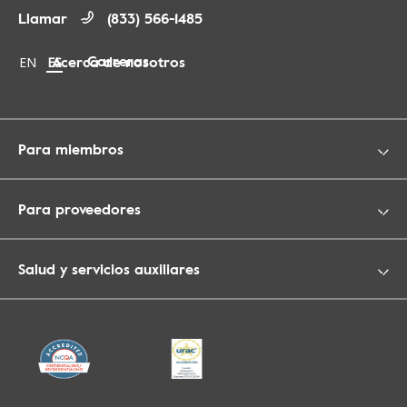
Llamar
(833) 566-1485
Carreras
Acerca de nosotros
Change language to English
EN
Cambiar idioma a español
ES
Para miembros
Para proveedores
Salud y servicios auxiliares