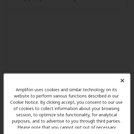
Amplifon uses cookies and similar technology on its
website to perform various functions described in our
Cookie Notice. By clicking accept, you consent to our use
of cookies to collect information about your browsing
session, to optimize site functionality, for analytical
purposes, and to advertise to you through third parties.
Please note that you cannot opt out of necessary
cookies. For more information, please see our Cookie