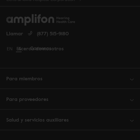
Llamar
(877) 515-9180
Carreras
Acerca de nosotros
Change language to English
EN
Cambiar idioma a español
ES
Para miembros
Para proveedores
Salud y servicios auxiliares