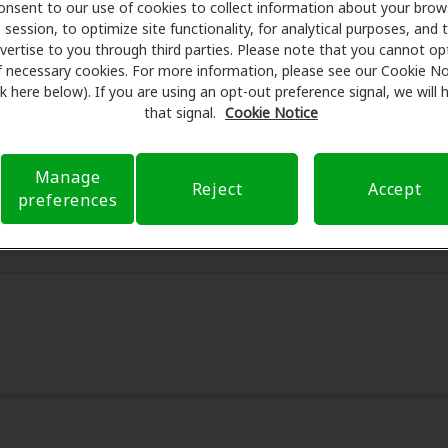
onsent to our use of cookies to collect information about your brow
re se asocia con muchos planes de beneficios y clínicas c
session, to optimize site functionality, for analytical purposes, and 
aw para ofrecer descuentos especiales en audífonos y atenc
vertise to you through third parties. Please note that you cannot op
us beneficios y programan exámenes con profesionales licen
f necessary cookies. For more information, please see our Cookie No
ink here below). If you are using an opt-out preference signal, we will
ión al cliente. Antes de su consulta en Puget Sound Hearing
that signal.
Cookie Notice
encarga de verificar su cobertura de seguro para reducir sus
Nuestro objetivo es hacer transparente su experiencia de at
estro apoyo cuando tiene preguntas sobre el seguro y con o
Manage
Reject
Accept
cuando están disponibles.
preferences