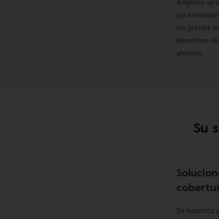
Amplifon se a
para miembro
los precios m
beneficios de
ahorros.
Su 
Solucion
cobertur
En nuestros p