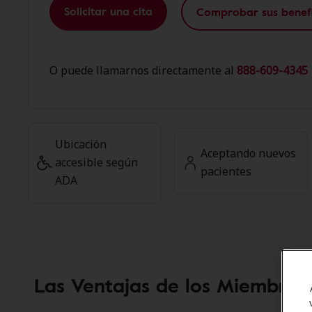
Solicitar una cita
Comprobar sus benefi
O puede llamarnos directamente al
888-609-4345 
Ubicación
Aceptando nuevos
accesible según
pacientes
ADA
Las Ventajas de los Miembros