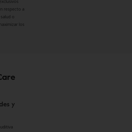
exclusivos
on respecto a
 salud o
maximizar los
Care
des y
uditiva