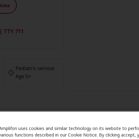
cios
| TTY: 711
Pediatric service:
Age 5+
 de Amplifon en Puget Sound Hear
Amplifon uses cookies and similar technology on its website to perf
various functions described in our Cookie Notice. By clicking accept, 