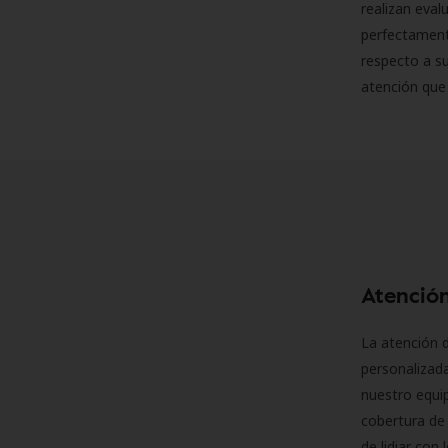
realizan eva
perfectamente
respecto a su
atención que
Atención
La atención d
personalizad
nuestro equip
cobertura de 
de lidiar con