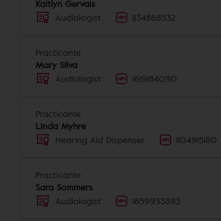
Kaitlyn Gervais
Audiologist
1134868532
Practicante
Mary Silva
Audiologist
1619184090
Practicante
Linda Myhre
Hearing Aid Dispenser
1104915180
Practicante
Sara Sommers
Audiologist
1659933893