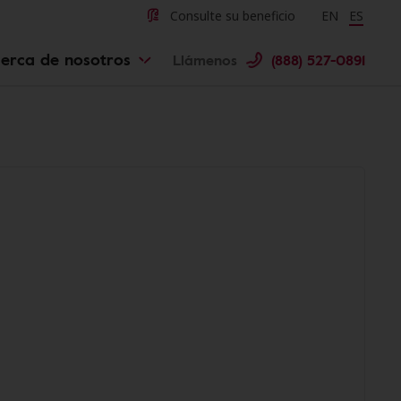
Consulte su beneficio
Change langu
EN
Cambiar 
ES
erca de nosotros
Llámenos
(888) 527-0891