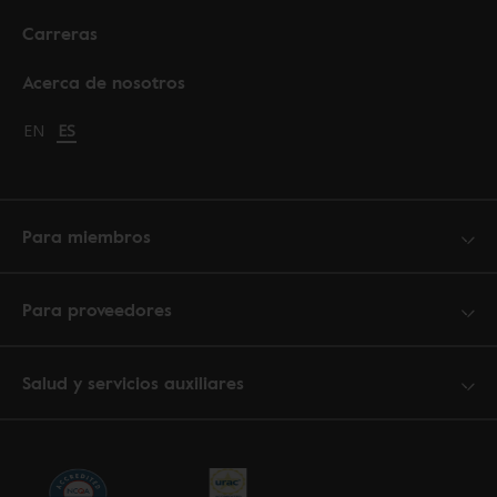
Carreras
Acerca de nosotros
Change language to English
EN
Cambiar idioma a español
ES
Para miembros
Para proveedores
Salud y servicios auxiliares