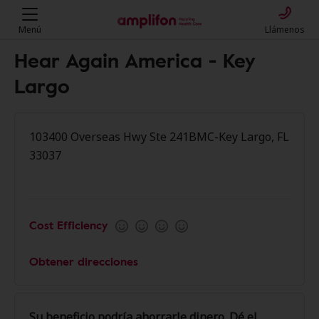
Menú
Llámenos
Hear Again America - Key
Largo
103400 Overseas Hwy Ste 241BMC-Key Largo, FL
33037
Cost Efficiency
Obtener direcciones
Su beneficio podría ahorrarle dinero. Dé el