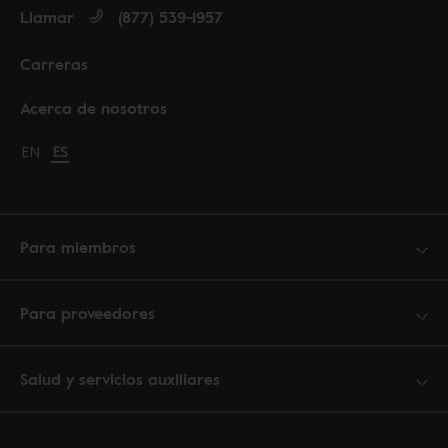
Llamar
(877) 539-1957
Carreras
Acerca de nosotros
Change language to English
EN
Cambiar idioma a español
ES
Para miembros
Para proveedores
Salud y servicios auxiliares