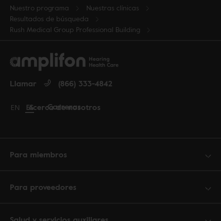
Nuestro programa
Nuestras clínicas
Resultados de búsqueda
Rush Medical Group Professional Building
Llamar
(866) 333-4842
Carreras
Acerca de nosotros
Change language to English
EN
Cambiar idioma a español
ES
Para miembros
Para proveedores
Salud y servicios auxiliares