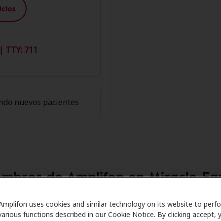
cios
| TTY: 711
ndo nuevos pacientes
embros de Amplifon en Miracle-Ear 
 Care se asocia con muchos planes de beneficios y clínicas 
Amplifon uses cookies and similar technology on its website to perf
various functions described in our Cookie Notice. By clicking accept, 
recer descuentos especiales en audífonos y atención auditi