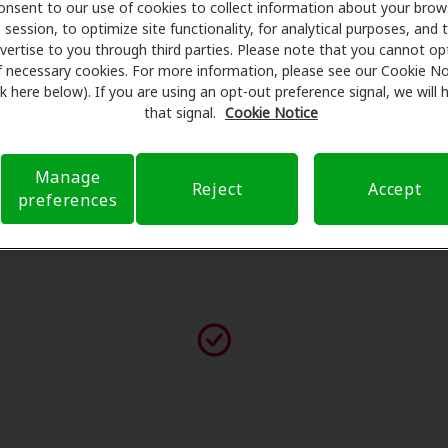
onsent to our use of cookies to collect information about your brow
programan exámenes con profesionales licenciados para eval
session, to optimize site functionality, for analytical purposes, and 
s de su consulta en Miracle-Ear Service Center, Amplifon He
vertise to you through third parties. Please note that you cannot op
a de seguro para reducir sus gastos de bolsillo y de presenta
f necessary cookies. For more information, please see our Cookie No
ink here below). If you are using an opt-out preference signal, we will
arente su experiencia de atención auditiva y liberarlo de p
that signal.
Cookie Notice
guntas sobre el seguro y con opciones de pago flexibles cu
Manage
Reject
Accept
preferences
vor contáctenos si no aparece ningún proveedor en esta ub