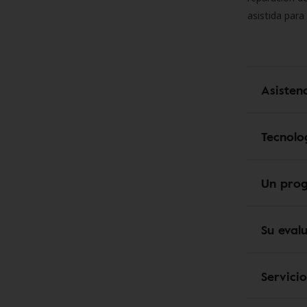
asistida para
Asisten
Tecnolo
Un pro
Su eval
Servici