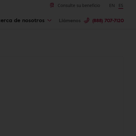
Consulte su beneficio
Change langu
EN
Cambiar 
ES
erca de nosotros
Llámenos
(888) 707-7120