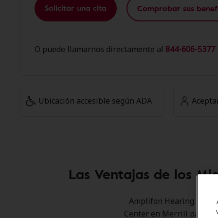
Solicitar una cita
Comprobar sus benefi
O puede llamarnos directamente al
844-606-5377 
Ubicación accesible según ADA
Acepta
Las Ventajas de los Mi
Amplifon Hearing Health
Center en Merrill para of