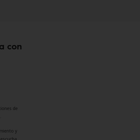
a con
ciones de
s.
miento y
e escucha