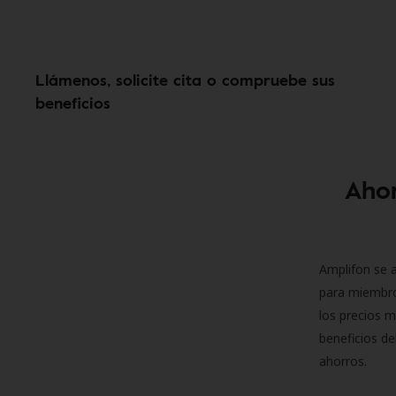
Llámenos, solicite cita o compruebe sus
beneficios
Ahor
Amplifon se a
para miembro
los precios m
beneficios de
ahorros.