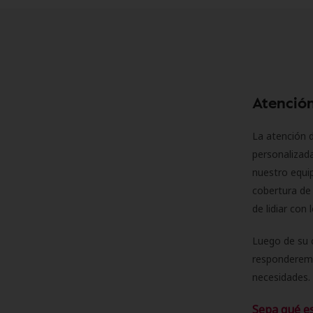
Atención
La atención d
personalizad
nuestro equip
cobertura de 
de lidiar con
Luego de su 
responderemo
necesidades. 
Sepa qué e