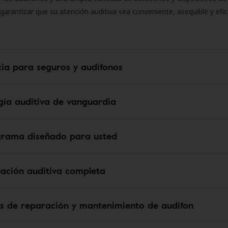
 garantizar que su atención auditiva sea conveniente, asequible y efic
cia para seguros y audífonos
gía auditiva de vanguardia
grama diseñado para usted
uación auditiva completa
os de reparación y mantenimiento de audífon