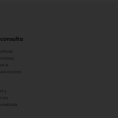
 consulta
uditivas
continua,
re la
ará el estrés
es y
a sus
sonalizada.