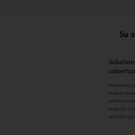
Su 
Solucion
cobertur
En nuestros p
realizan eva
perfectamente
respecto a su
atención que