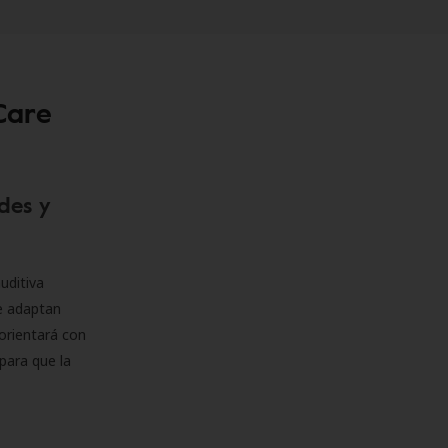
Care
des y
uditiva
se adaptan
orientará con
para que la