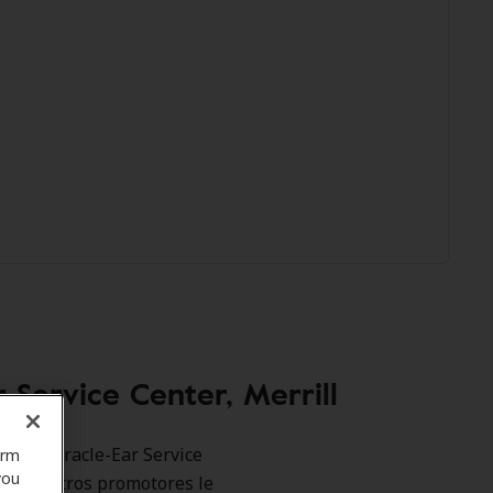
Service Center, Merrill
como Miracle-Ear Service
orm
you
va. Nuestros promotores le