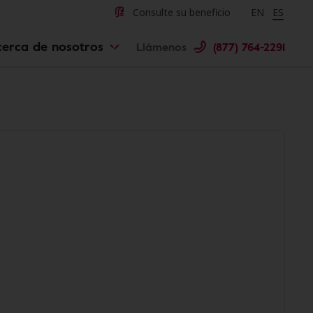
Consulte su beneficio
Change langu
EN
Cambiar 
ES
cerca de nosotros
Llámenos
(877) 764-2291