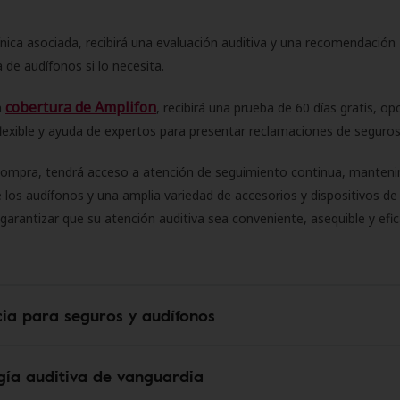
ínica asociada, recibirá una evaluación auditiva y una recomendación
 de audífonos si lo necesita.
cobertura de Amplifon
a
, recibirá una prueba de 60 días gratis, op
flexible y ayuda de expertos para presentar reclamaciones de seguro
compra, tendrá acceso a atención de seguimiento continua, manteni
 los audífonos y una amplia variedad de accesorios y dispositivos d
 garantizar que su atención auditiva sea conveniente, asequible y efic
cia para seguros y audífonos
gía auditiva de vanguardia