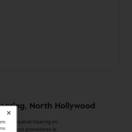
Hearing, North Hollywood
como Innovative Hearing en
orm
you
a. Nuestros promotores le