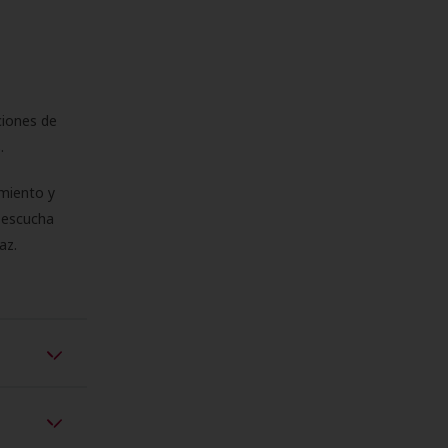
ciones de
s.
miento y
e escucha
az.