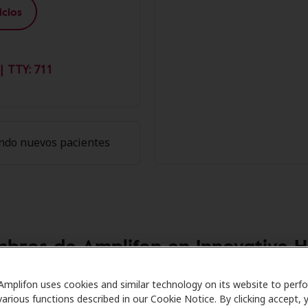
cios
| TTY: 711
ndo nuevos pacientes
mbros de Amplifon en Innovative 
are se asocia con muchos planes de beneficios y clínicas 
Amplifon uses cookies and similar technology on its website to perf
various functions described in our Cookie Notice. By clicking accept, 
ecer descuentos especiales en audífonos y atención auditiv