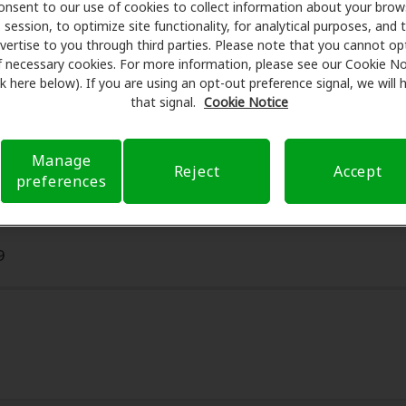
onsent to our use of cookies to collect information about your brow
programan exámenes con profesionales licenciados para eval
session, to optimize site functionality, for analytical purposes, and 
ntes de su consulta en Innovative Hearing, Amplifon Hearing 
vertise to you through third parties. Please note that you cannot op
eguro para reducir sus gastos de bolsillo y de presentar una 
f necessary cookies. For more information, please see our Cookie No
ink here below). If you are using an opt-out preference signal, we will
xperiencia de atención auditiva y liberarlo de preocupacion
that signal.
Cookie Notice
 sobre el seguro y con opciones de pago flexibles cuando es
Manage
Reject
Accept
preferences
9