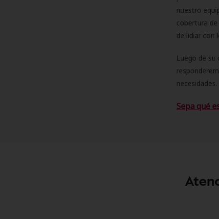
nuestro equip
cobertura de 
de lidiar con
Luego de su 
responderemo
necesidades. 
Sepa qué e
Atenc