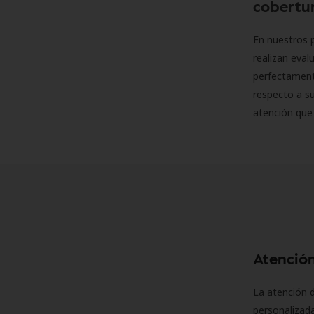
cobertur
En nuestros p
realizan eva
perfectamente
respecto a su
atención que
Atención
La atención d
personalizad