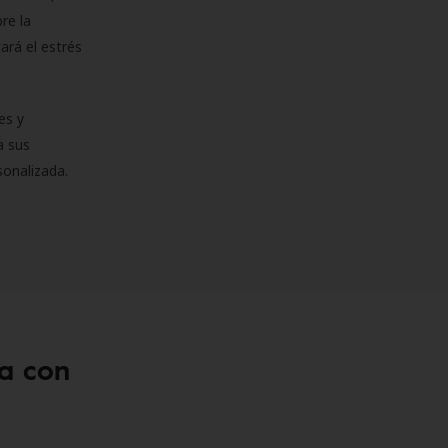
re la
ará el estrés
es y
a sus
sonalizada.
a con