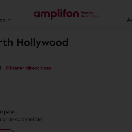
ios
A
orth Hollywood
Obtener direcciones
1
o paso:
lor de su beneficio