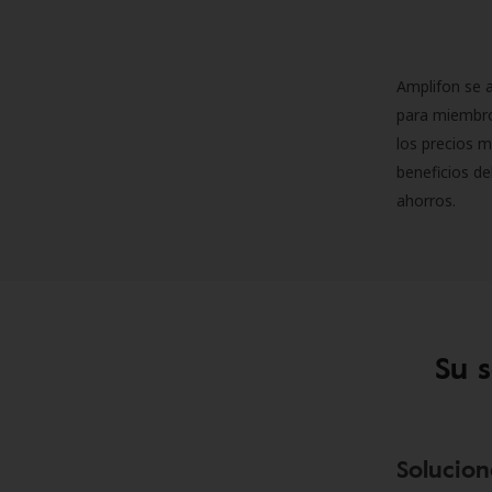
Amplifon se a
para miembro
los precios m
beneficios de
ahorros.
Su 
Solucion