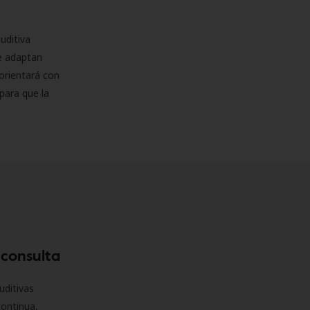
uditiva
se adaptan
orientará con
para que la
 consulta
uditivas
continua,