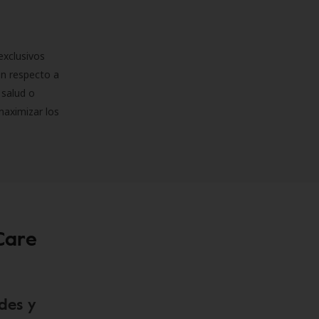
exclusivos
on respecto a
 salud o
maximizar los
Care
des y