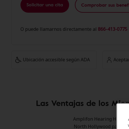
Solicitar una cita
Comprobar sus benefi
O puede llamarnos directamente al
866-413-0775 
Ubicación accesible según ADA
Acepta
Las Ventajas de los Mie
Amplifon Hearing Health C
North Hollywood para ofr