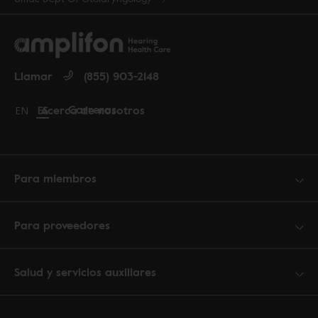
Llamar
(855) 903-2148
Carreras
Acerca de nosotros
Change language to English
EN
Cambiar idioma a español
ES
Para miembros
Para proveedores
Salud y servicios auxiliares