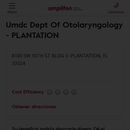
Menú
Llámenos
Umdc Dept Of Otolaryngology
- PLANTATION
8100 SW 10TH ST BLDG 3 -PLANTATION, FL
33324
Cost Efficiency
Obtener direcciones
Su beneficio podría ahorrarle dinero. Dé el