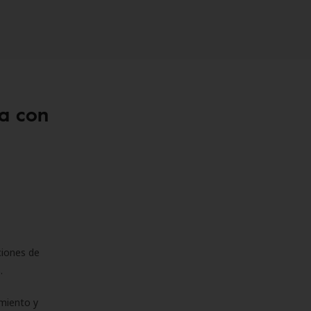
a con
ciones de
s.
miento y