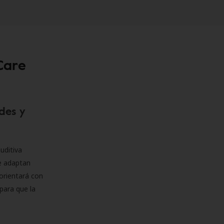
Care
des y
uditiva
se adaptan
orientará con
para que la