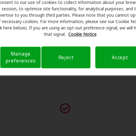
scuentos especiales en audífonos y atención auditiva. Nuest
onsent to our use of cookies to collect information about your brow
session, to optimize site functionality, for analytical purposes, and 
man exámenes con profesionales licenciados para evaluacio
vertise to you through third parties. Please note that you cannot op
s de su consulta en Fairwood Hearing Care, Amplifon Hearing
f necessary cookies. For more information, please see our Cookie No
eguro para reducir sus gastos de bolsillo y de presentar una 
ink here below). If you are using an opt-out preference signal, we will
xperiencia de atención auditiva y liberarlo de preocupacion
that signal.
Cookie Notice
 sobre el seguro y con opciones de pago flexibles cuando es
Manage
Reject
Accept
preferences
vor contáctenos si no aparece ningún proveedor en esta ub