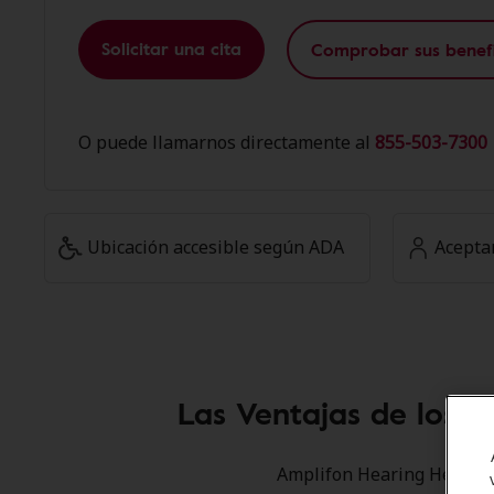
Solicitar una cita
Comprobar sus benefi
O puede llamarnos directamente al
855-503-7300 
Ubicación accesible según ADA
Acepta
Las Ventajas de los 
Amplifon Hearing Health C