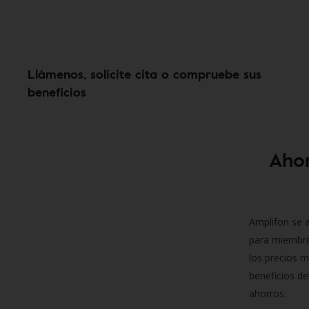
Llámenos, solicite cita o compruebe sus
beneficios
Ahor
Amplifon se a
para miembro
los precios m
beneficios de
ahorros.