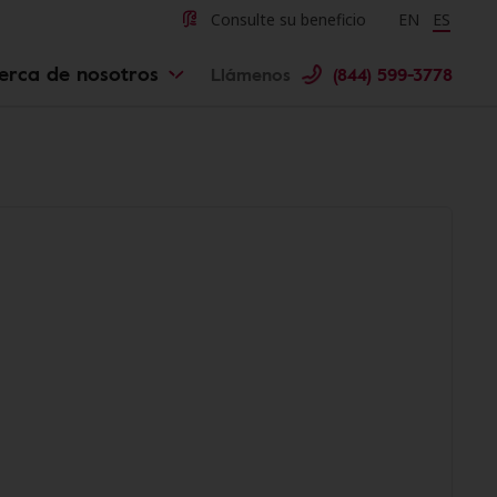
Consulte su beneficio
Change langu
EN
Cambiar 
ES
erca de nosotros
Llámenos
(844) 599-3778