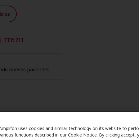
cios
| TTY: 711
ndo nuevos pacientes
Miembros de Amplifon en Fairwood
Amplifon uses cookies and similar technology on its website to perf
are se asocia con muchos planes de beneficios y clínicas 
various functions described in our Cookie Notice. By clicking accept, 