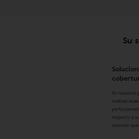
Su 
Solucion
cobertur
En nuestros p
realizan eva
perfectamente
respecto a su
atención que