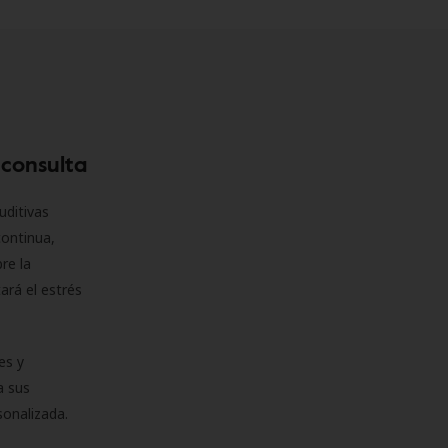
 consulta
uditivas
continua,
re la
ará el estrés
es y
a sus
sonalizada.