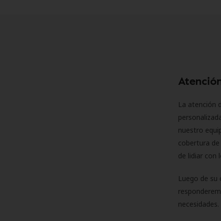
Atención
La atención d
personalizad
nuestro equip
cobertura de 
de lidiar con
Luego de su 
responderemo
necesidades. 