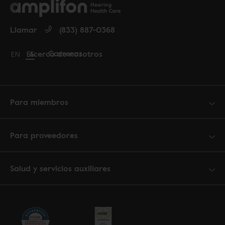
Llamar
(833) 887-0368
Carreras
Acerca de nosotros
Change language to English
EN
Cambiar idioma a español
ES
Para miembros
Para proveedores
Salud y servicios auxiliares