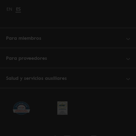
Change language to English
EN
Cambiar idioma a español
ES
Para miembros
Para proveedores
Salud y servicios auxiliares