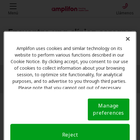
Menú
Llámenos
Encuentre una clínica cercana
Mi ubicación
Amplifon uses cookies and similar technology on its
website to perform various functions described in our
Cookie Notice. By clicking accept, you consent to our use
of cookies to collect information about your browsing
session, to optimize site functionality, for analytical
More filters
purposes, and to advertise to you through third parties.
Please note that you cannot opt out of necessary
cookies. For more information, please see our Cookie
Notice (link here below). If you are using an opt-out
Manage
preference signal, we will honor that signal.
Cookie
preferences
Notice
Reject