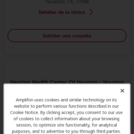
Houston, TX, 77008
Detalles de la clínica
Solicitar una consulta
Hearing Health Center Of Houston - Houston
3701 W Alabama St,,Ste 350,Houston, TX, 77027.
Amplifon uses cookies and similar technology on its
Houston, TX, 77027
website to perform various functions described in our
Detalles de la clínica
Cookie Notice. By clicking accept, you consent to our use
of cookies to collect information about your browsing
session, to optimize site functionality, for analytical
purposes, and to advertise to you through third parties.