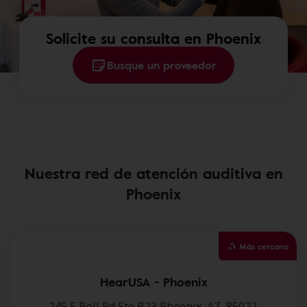
Solicite su consulta en Phoenix
Busque un proveedor
Nuestra red de atención auditiva en
Phoenix
Más cercano
HearUSA - Phoenix
245 E Bell Rd,Ste B23,Phoenix, AZ, 85022.