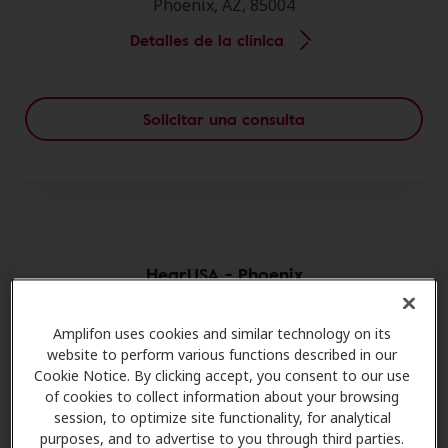
Phoenix, AZ, 85004
Detalles de la clínica
Solicitar una consulta
HearUSA - Phoenix
926 E McDowell Rd,Ste 205,Phoenix, AZ, 85006.
Amplifon uses cookies and similar technology on its
Phoenix, AZ, 85006
website to perform various functions described in our
Detalles de la clínica
Cookie Notice. By clicking accept, you consent to our use
of cookies to collect information about your browsing
session, to optimize site functionality, for analytical
purposes, and to advertise to you through third parties.