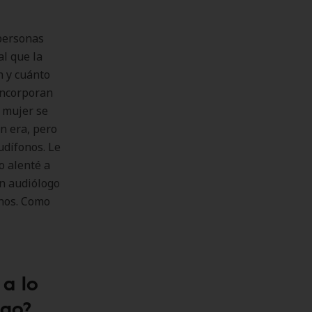
 personas
al que la
n y cuánto
incorporan
 mujer se
n era, pero
udífonos. Le
o alenté a
un audiólogo
onos. Como
a lo
ogo?