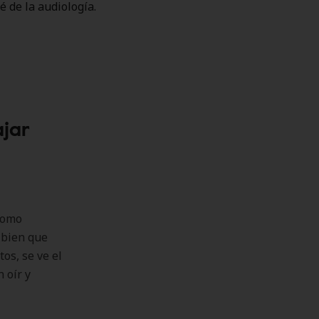
é de la audiología.
ajar
 como
o bien que
os, se ve el
 oír y