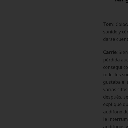
Tom:
Coloca
sonido y có
darse cuent
Carrie:
Siem
pérdida aud
conseguí co
todo: los s
gustaba el 
varias cita
después, se
expliqué qu
audífono du
le interrum
audífonos y