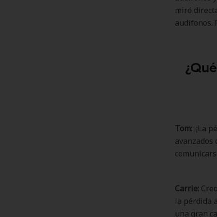
miró direct
audífonos. 
¿Qué
Tom:
¡La pé
avanzados q
comunicarse
Carrie:
Creo
la pérdida 
una gran ca