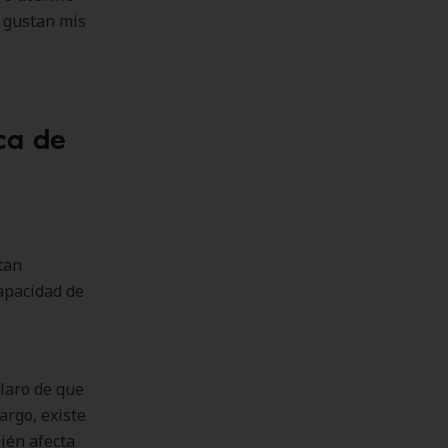
e gustan mis
ca de
tan
apacidad de
laro de que
argo, existe
ién afecta