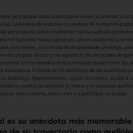
ejor de trabajar como audióloga es volver a conectar a las
ilias. La pérdida de audición se produce de forma tan gradu
las personas no saben realmente cuánta audición perdiero
vieron luchando hasta que se les colocan audífonos y se re
ace unos meses, en la fiesta de despedida de un amigo, una
me dio un gran abrazo y me agradeció. No tenía idea de quié
n comité con su marido y él tenía muchas dudas sobre los a
la motivadora, le hablé de los beneficios de los audífonos y l
 un audiólogo. Aparentemente, siguió mi consejo, acudió a 
mendó su médico de atención primaria y le colocaron audíf
sposa, muy contenta, volvió a oír y a participar en la vida.
ál es su anécdota más memorable 
go de su trayectoria como audiól