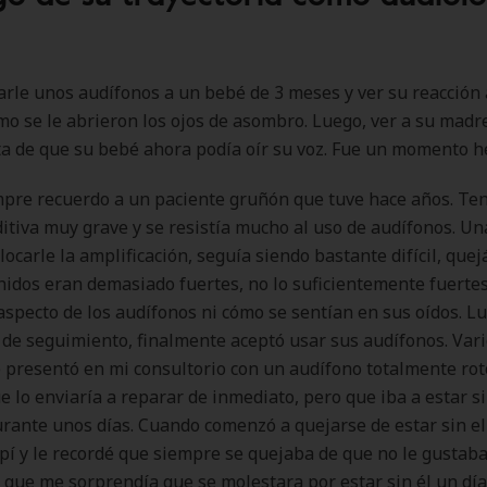
rle unos audífonos a un bebé de 3 meses y ver su reacción a
mo se le abrieron los ojos de asombro. Luego, ver a su madre
a de que su bebé ahora podía oír su voz. Fue un momento 
pre recuerdo a un paciente gruñón que tuve hace años. Te
itiva muy grave y se resistía mucho al uso de audífonos. Un
locarle la amplificación, seguía siendo bastante difícil, que
onidos eran demasiado fuertes, no lo suficientemente fuertes
aspecto de los audífonos ni cómo se sentían en sus oídos. L
s de seguimiento, finalmente aceptó usar sus audífonos. Var
 presentó en mi consultorio con un audífono totalmente rot
e lo enviaría a reparar de inmediato, pero que iba a estar si
rante unos días. Cuando comenzó a quejarse de estar sin el
pí y le recordé que siempre se quejaba de que no le gustab
 que me sorprendía que se molestara por estar sin él un día