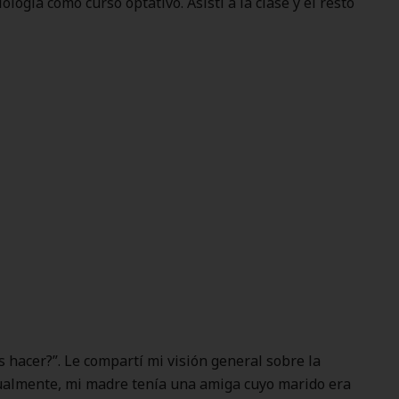
logía como curso optativo. Asistí a la clase y el resto
 hacer?”. Le compartí mi visión general sobre la
asualmente, mi madre tenía una amiga cuyo marido era