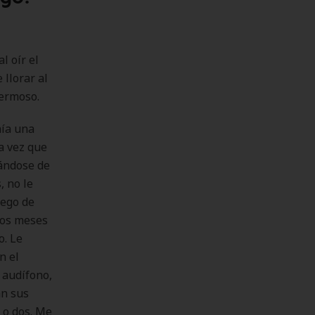
l oír el
 llorar al
hermoso.
nía una
a vez que
jándose de
, no le
uego de
ios meses
o. Le
n el
 audífono,
an sus
 o dos. Me