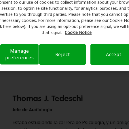
onsent to our use of cookies to collect information about your brow
el trabajo increíble de nuestros socios audiólogos y agrad
session, to optimize site functionality, for analytical purposes, and 
s audiólogos internos. Conozca a Thomas J. Tedeschi, audió
vertise to you through third parties. Please note that you cannot op
f necessary cookies. For more information, please see our Cookie No
e de Audiología y Carrie Meyer, audióloga, nuestra Directora
ink here below). If you are using an opt-out preference signal, we will
línicos. Juntos suman más de 70 años de experiencia. Nos
that signal.
Cookie Notice
arrie para aprender más sobre su pasión por la atención au
Manage
Reject
Accept
preferences
Thomas J. Tedeschi
Jefe de Audiología
Estaba estudiando la carrera de Psicología, y un ami