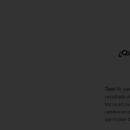
¿Qu
Tom:
Mi par
resultado d
les va en l
cambio en s
participar 