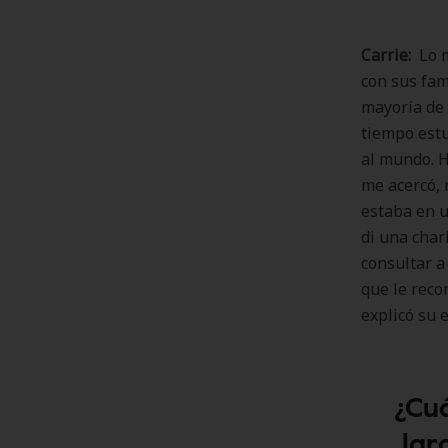
Carrie:
Lo m
con sus fam
mayoría de 
tiempo estu
al mundo. H
me acercó, 
estaba en u
di una char
consultar a
que le reco
explicó su e
¿Cu
lar