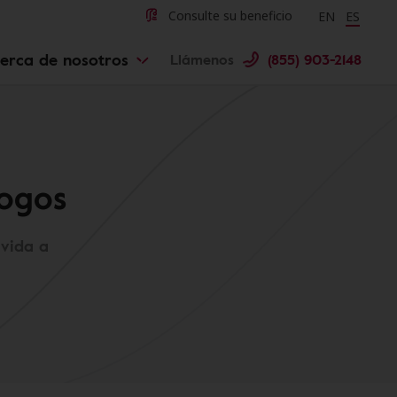
Change langu
Cambiar 
Consulte su beneficio
EN
ES
erca de nosotros
Llámenos
(855) 903-2148
logos
 vida a