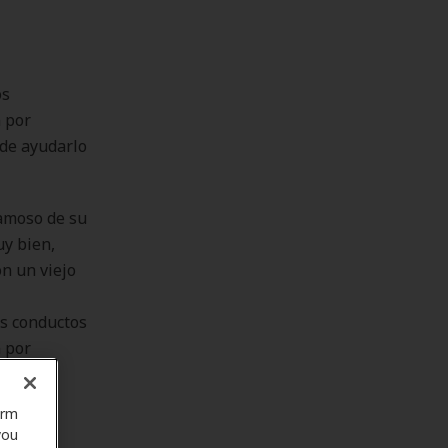
os
 por
ede ayudarlo
famoso de su
uy bien,
n un viejo
os conductos
 por
orm
you