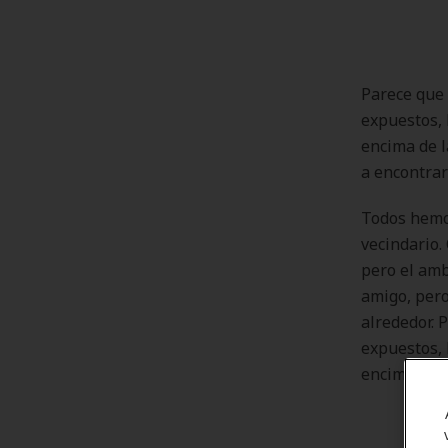
Parece que 
expuestos, 
encima de l
a encontrar
Todos hemos
vecindario.
pero el amb
amigo, pero
alrededor. 
expuestos, 
encima de l