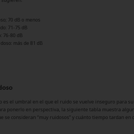
 sugieren:
oso; 70 dB o menos
do: 71-75 dB
: 76-80 dB
doso: más de 81 dB
doso
 es el umbral en el que el ruido se vuelve inseguro para su
ara ponerlo en perspectiva, la siguiente tabla muestra algu
e se consideran “muy ruidosos” y cuánto tiempo tardan en 