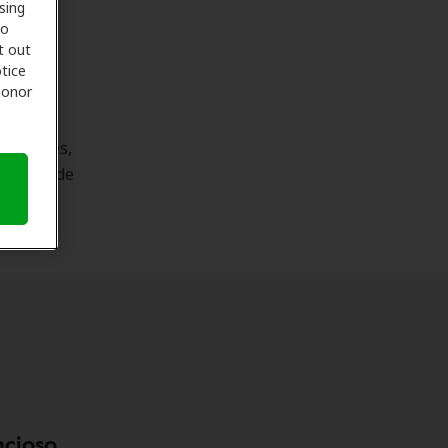
sing
to
t out
tice
 honor
espacio
staurantes,
itio web de
ncioso