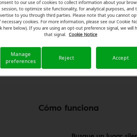
onsent to our use of cookies to collect information about your brow
session, to optimize site functionality, for analytical purposes, and 
vertise to you through third parties. Please note that you cannot op
ndPrint app
f necessary cookies. For more information, please see our Cookie No
ink here below). If you are using an opt-out preference signal, we will
that signal.
Cookie Notice
ón
SoundPrint
está diseñada para ayudarle a “encontrar su 
 le permite buscar y calificar la calidad del sonido de los re
das de su zona. “Es como Yelp, pero para el ruido”, dice el s
Manage
Reject
Accept
.
preferences
Cómo funciona
Busque un lugar sile