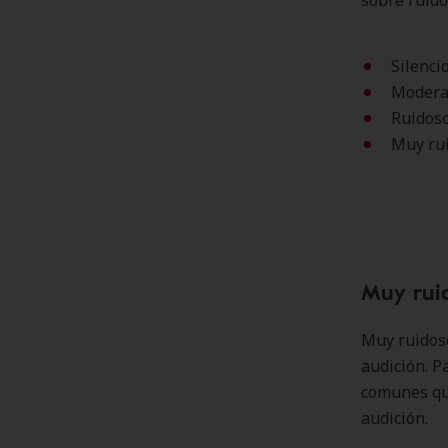
sobre ruido
Silenci
Modera
Ruidoso
Muy rui
Muy rui
Muy ruidoso
audición. P
comunes qu
audición.