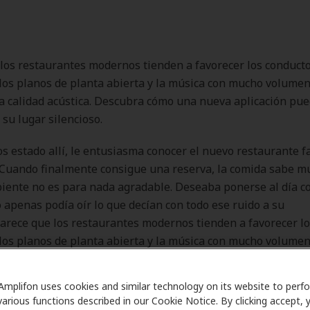
los restaurantes modernos tienden a favorecer los conduct
los planos de planta abierta y la música con mucho volumen
a calidad acústica. Descubra cómo una nueva aplicación pu
 su lugar silencioso.
 estado allí, le entusiasma conocer el nuevo restaurante 
 Cuando finalmente consigue una reserva, la comida sabe m
iente no es para nada agradable. Deseaba ponerse al día co
 apenas podía oír lo que decían con todo ese ruido a su
Parece que los restaurantes modernos tienden a favorecer l
los planos de planta abierta y la música con mucho volumen
a calidad acústica.
Amplifon uses cookies and similar technology on its website to perf
various functions described in our Cookie Notice. By clicking accept, 