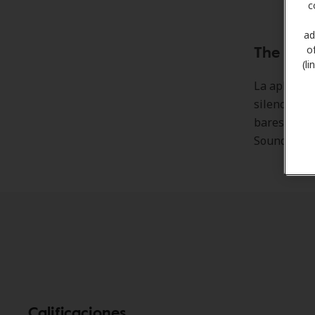
c
ad
The Sou
o
(l
La aplicaci
silencioso”,
bares y tien
SoundPrint
Calificaciones