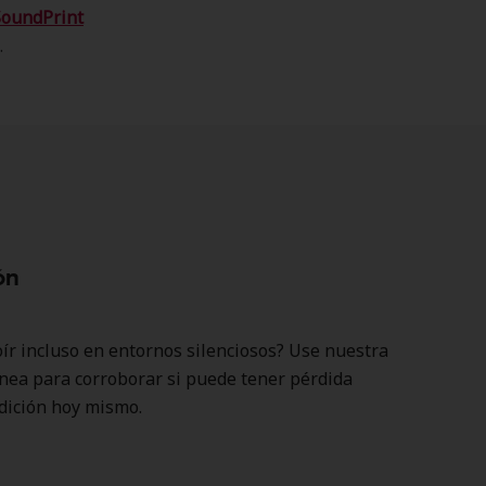
SoundPrint
.
ón
ír incluso en entornos silenciosos? Use nuestra
ínea para corroborar si puede tener pérdida
udición hoy mismo.