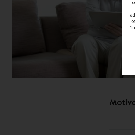
c
ad
o
(l
Motivo