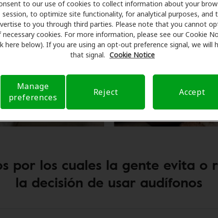
onsent to our use of cookies to collect information about your brow
session, to optimize site functionality, for analytical purposes, and 
vertise to you through third parties. Please note that you cannot op
f necessary cookies. For more information, please see our Cookie No
ink here below). If you are using an opt-out preference signal, we will
that signal.
Cookie Notice
Manage
Reject
Accept
preferences
s por los cuales la gente evita o 
la decisión de usar audífonos