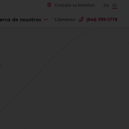
Change langu
Cambiar 
Consulte su beneficio
EN
ES
erca de nosotros
Llámenos
(844) 599-3778
e