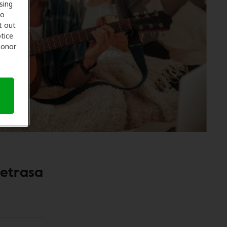
sing
to
t out
tice
 honor
retrasa