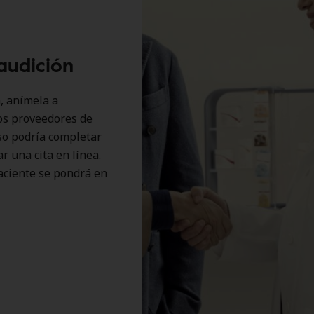
audición
, anímela a
os proveedores de
uso podría completar
r una cita en línea.
aciente se pondrá en