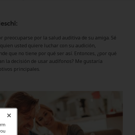
eschi:
por preocuparse por la salud auditiva de su amiga. Sé
a quien usted quiere luchar con su audición,
de que no tiene por qué ser así. Entonces, ¿por qué
an la decisión de usar audífonos? Me gustaría
tivos principales.
orm
you