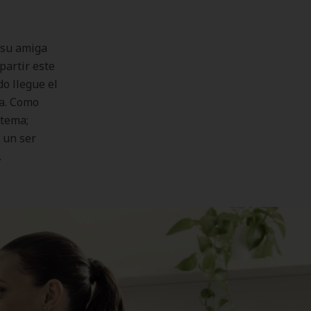
 su amiga
partir este
o llegue el
ra. Como
 tema;
 un ser
.