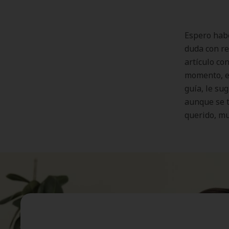
Espero habe
duda con re
artículo co
momento, e
guía, le su
aunque se t
querido, mu