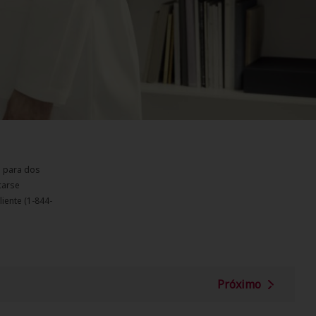
s para dos
carse
liente (1-844-
Próximo