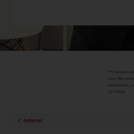
**Cuidados de 
años (80 celda
exclusiones y l
267-5436).
Anterior