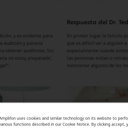
Respuesta del Dr. Ted
ción, y es evidente para
En primer lugar, le felicito 
e audición y parecía
que es difícil ver a alguien 
ra obtener audífonos. Sin
especialmente cuando entien
vía no estoy preparada',
las personas evitan o retras
ga?”.
mencionar algunos de los mo
Amplifon uses cookies and similar technology on its website to perf
various functions described in our Cookie Notice. By clicking accept, 