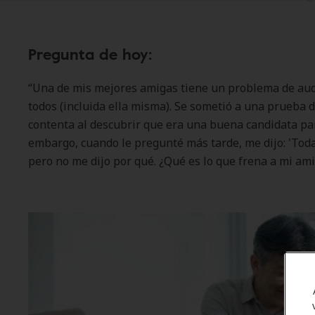
Pregunta de hoy:
“Una de mis mejores amigas tiene un problema de audi
todos (incluida ella misma). Se sometió a una prueba d
contenta al descubrir que era una buena candidata pa
embargo, cuando le pregunté más tarde, me dijo: 'Toda
pero no me dijo por qué. ¿Qué es lo que frena a mi ami