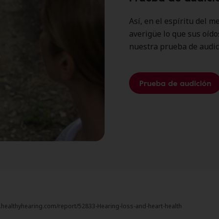
Así, en el espíritu del 
averigüe lo que sus oíd
nuestra prueba de audic
Prueba de audición
w.healthyhearing.com/report/52833-Hearing-loss-and-heart-health