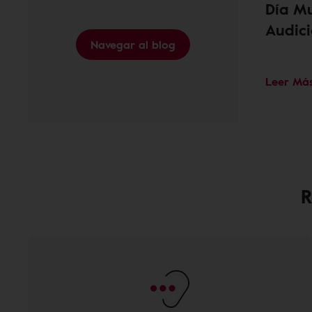
Día Mu
Audic
Navegar al blog
Leer Má
R