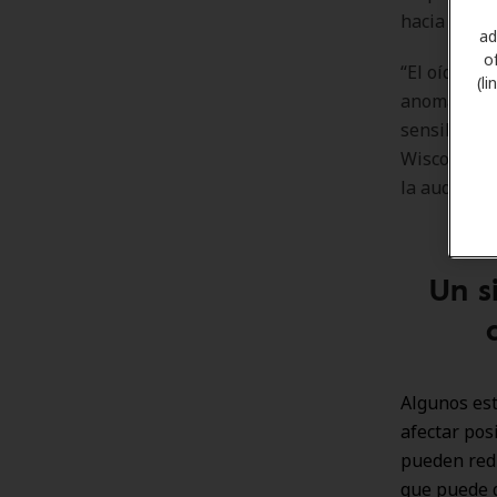
hacia el cer
ad
o
“El oído in
(l
anomalías e
sensibles d
Wisconsin e
la audición 
Un s
Algunos es
afectar pos
pueden redu
que puede 