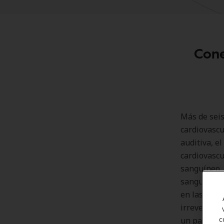
Cone
Más de seis
cardiovascu
auditiva, e
cardiovascul
sanguíneo. 
sanguíneo.
en las arte
irreversibl
c
un papel im