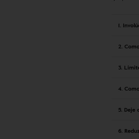
1. Invol
2. Coma
3. Limit
4. Com
5. Deje
6. Reduz