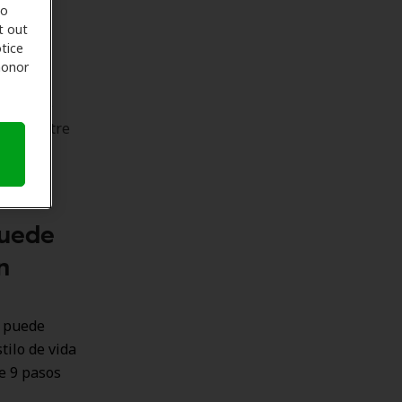
to
t out
tice
e noten
 honor
 menos
édico de
exión entre
puede
n
e puede
tilo de vida
ne 9 pasos