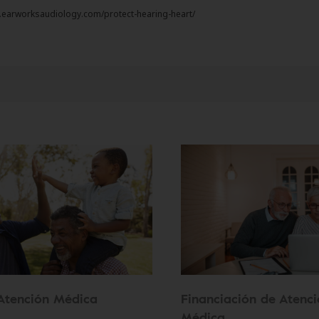
w.earworksaudiology.com/protect-hearing-heart/
Atención Médica
Financiación de Atenc
Médica