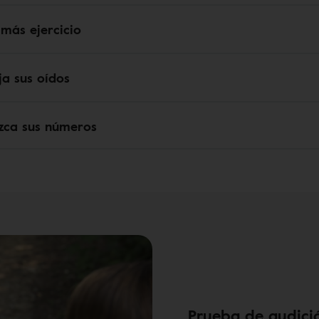
 más ejercicio
ja sus oídos
zca sus números
Prueba de audici