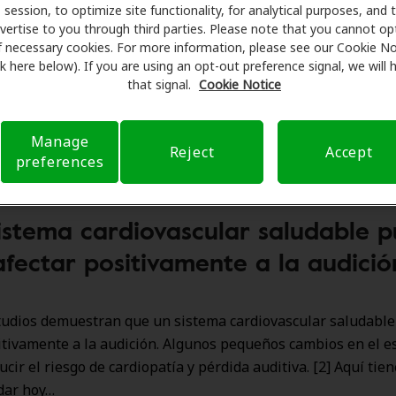
session, to optimize site functionality, for analytical purposes, and 
ebro.
vertise to you through third parties. Please note that you cannot op
f necessary cookies. For more information, please see our Cookie No
terno es tan sensible al flujo sanguíneo que es posible que s
ink here below). If you are using an opt-out preference signal, we will
n el sistema cardiovascular allí antes que en otras partes
that signal.
Cookie Notice
el cuerpo”, explica David Friedland, MD, Ph.D., del Colegio M
n Milwaukee. El Dr. Friedland lleva años estudiando la con
Manage
y el sistema cardiovascular.
Reject
Accept
preferences
istema cardiovascular saludable 
afectar positivamente a la audició
tudios demuestran que un sistema cardiovascular saludabl
itivamente a la audición. Algunos pequeños cambios en el es
cir el riesgo de cardiopatía y pérdida auditiva. [2] Aquí tie
dar hoy…