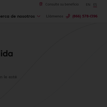
Change langu
Cambiar 
Consulte su beneficio
EN
ES
erca de nosotros
Llámenos
(866) 578-1396
dida
n le esté