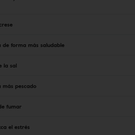
úcrese
 de forma más saludable
e la sal
a más pescado
 de fumar
ca el estrés