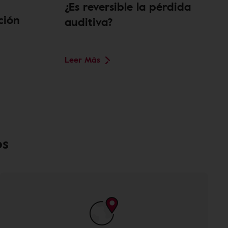
¿Es reversible la pérdida
ción
auditiva?
Leer Más
os