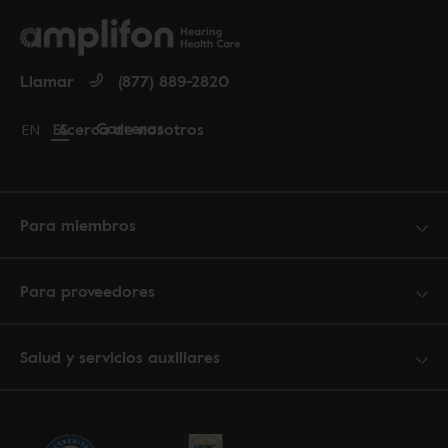
Llamar
(877) 889-2820
Carreras
Acerca de nosotros
Change language to English
EN
Cambiar idioma a español
ES
Para miembros
Para proveedores
Salud y servicios auxiliares