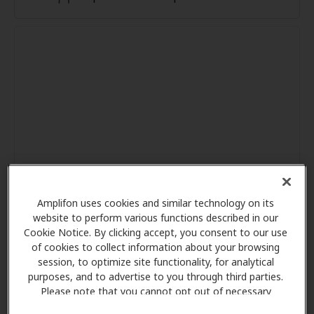
Amplifon uses cookies and similar technology on its
website to perform various functions described in our
Cookie Notice. By clicking accept, you consent to our use
of cookies to collect information about your browsing
session, to optimize site functionality, for analytical
purposes, and to advertise to you through third parties.
Please note that you cannot opt out of necessary
cookies. For more information, please see our Cookie