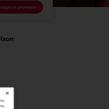
usque un proveedor
Dixon
orm
you