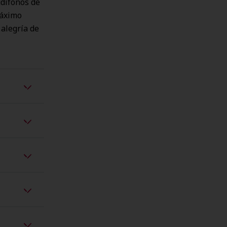
udífonos de
máximo
 alegría de