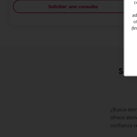
c
Solicitar una consulta
ad
o
(l
Soci
¿Busca aten
ofrece aten
confianza c