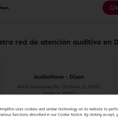
Dixon
B
tra red de atención auditiva en 
AudioNova - Dixon
404 N Galena Ave,Ste 120,Dixon, IL, 61021.
Dixon, IL, 61021
Detalles de la clínica
Amplifon uses cookies and similar technology on its website to perf
various functions described in our Cookie Notice. By clicking accept, 