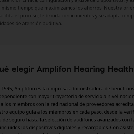
 atención clínica, configuración y ajuste de dispositivos, y a
al mismo tiempo que maximizamos los ahorros. Nuestra orie
facilita el proceso, le brinda conocimientos y se adapta co
idades de atención auditiva.
ué elegir Amplifon Hearing Healt
1995, Amplifon es la empresa administradora de beneficios
dependiente con mayor trayectoria de servicio a nivel nacion
a los miembros con la red nacional de proveedores acredit
ro equipo guía a los miembros en cada paso, desde la verif
a de seguro hasta la selección de audífonos avanzados con l
incluidos los dispositivos digitales y recargables. Con asist