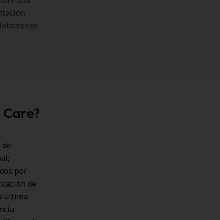
sistencia
ntación
mpletamente
h Care?
 de
al;
ados por
icación de
a última
encia