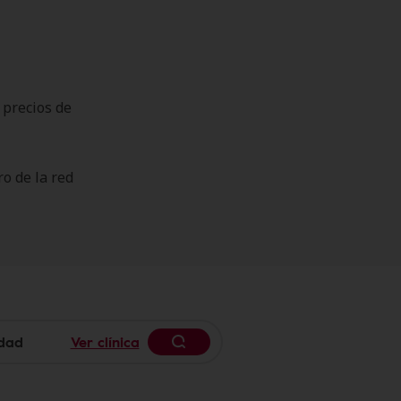
 precios de
o de la red
Ver clínica
Begin typing to search, use 