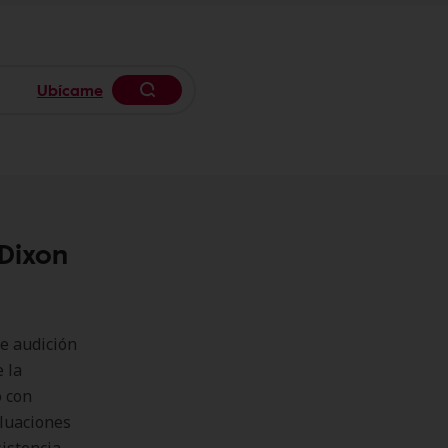
Ubícame
Begin typing to search, use arrow k
Dixon
e audición
 la
o con
aluaciones