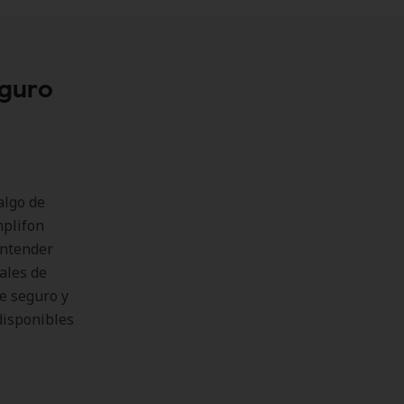
eguro
algo de
mplifon
entender
ales de
e seguro y
disponibles