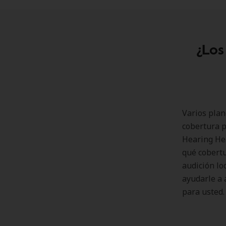
¿Los
Varios plan
cobertura p
Hearing Hea
qué cobertu
audición lo
ayudarle a 
para usted.