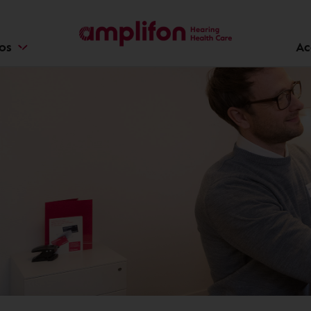
ios
Ac