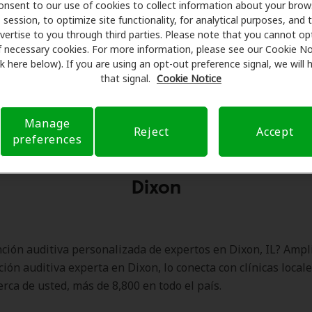
onsent to our use of cookies to collect information about your brow
Solicitar una consulta
session, to optimize site functionality, for analytical purposes, and 
vertise to you through third parties. Please note that you cannot op
f necessary cookies. For more information, please see our Cookie No
ink here below). If you are using an opt-out preference signal, we will
that signal.
Cookie Notice
Manage
Reject
Accept
preferences
os de Amplifon Hearing Health Ca
Dixon
ción auditiva personalizada de expertos en Dixon, IL? Ampl
ción auditiva experta en Dixon, lo conecta con clínicas local
erca de usted, más de 8,800 en todo el país.