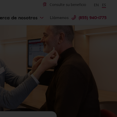
Change langu
Cambiar 
Consulte su beneficio
EN
ES
erca de nosotros
Llámenos
(855) 940-1775