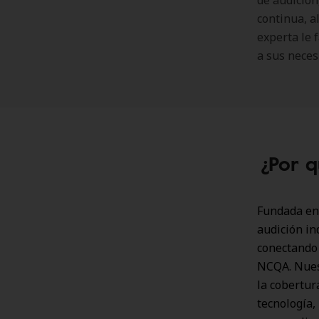
de audición,
continua, 
experta le 
a sus neces
¿Por q
Fundada en 
audición in
conectando 
NCQA. Nuest
la cobertur
tecnología, 