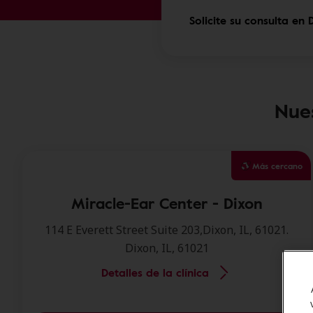
Solicite su consulta en 
Nues
Más cercano
Miracle-Ear Center - Dixon
114 E Everett Street Suite 203,Dixon, IL, 61021.
Dixon, IL, 61021
Detalles de la clínica