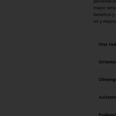
personaliza
mayor renom
beneficio y
oír y mejora
Una red
Orienta
Obtenga
Asisten
Evaluac