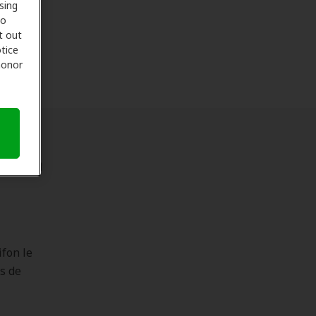
sing
to
t out
tice
 honor
re en
ifon le
es de