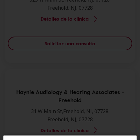
Freehold, NJ, 07728
Detalles de la clínica
Solicitar una consulta
Haynie Audiology & Hearing Associates -
Freehold
31 W Main St,Freehold, NJ, 07728.
Freehold, NJ, 07728
Detalles de la clínica