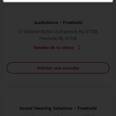
AudioNova - Freehold
57 Schanck Rd,Ste C5,Freehold, NJ, 07728.
Freehold, NJ, 07728
Detalles de la clínica
Solicitar una consulta
Sound Hearing Solutions - Freehold