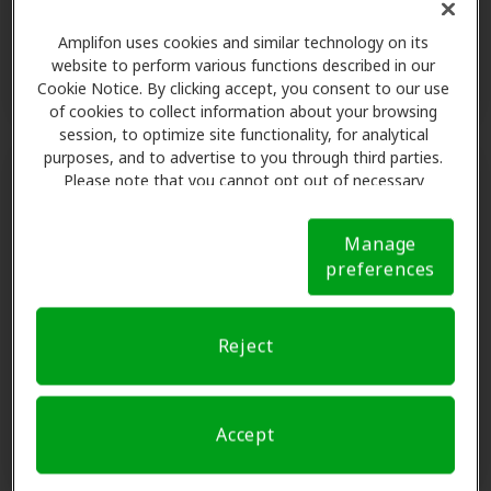
Amplifon uses cookies and similar technology on its
Solicitar una consulta
website to perform various functions described in our
Cookie Notice. By clicking accept, you consent to our use
of cookies to collect information about your browsing
session, to optimize site functionality, for analytical
purposes, and to advertise to you through third parties.
Please note that you cannot opt out of necessary
cookies. For more information, please see our Cookie
Professional Hearing Center - Freehold
Notice (link here below). If you are using an opt-out
Manage
preference signal, we will honor that signal.
Cookie
4257 Route 9 N,,Bldg 6, Ste B,Freehold, NJ, 07728.
preferences
Notice
Freehold, NJ, 07728
Detalles de la clínica
Reject
Solicitar una consulta
Accept