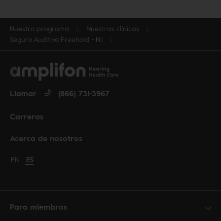
Nuestro programa
Nuestras clínicas
Seguro Auditivo Freehold - NJ
Llamar
(866) 731-3967
Carreras
Acerca de nosotros
Change language to English
EN
Cambiar idioma a español
ES
Para miembros