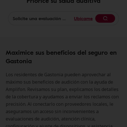
Priorice su salud auditiva
Ubícame
Begin
Maximice sus beneficios del seguro en
Gastonia
Los residentes de Gastonia pueden aprovechar al
máximo sus beneficios de audición con la ayuda de
Amplifon. Revisamos su plan, explicamos los detalles
de la cobertura y ayudamos a enviar los reclamos con
precisión. Al conectarlo con proveedores locales, le
aseguramos un acceso sin inconvenientes a
evaluaciones de audición, atención clínica,
configuración y ajuste de dispositivos, y asistencia