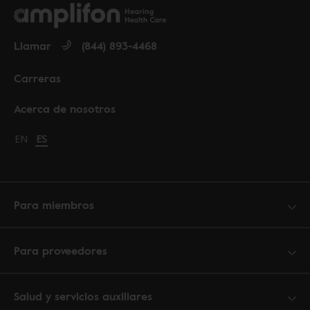
Llamar
(844) 893-4468
Carreras
Acerca de nosotros
Change language to English
EN
Cambiar idioma a español
ES
Para miembros
Para proveedores
Salud y servicios auxiliares