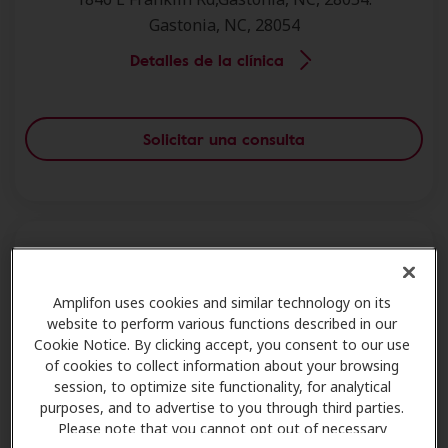
Gastonia, NC, 28054
Detalles de la clínica
Solicitar una consulta
Best Value Hearing Care Center - Gastonia
Amplifon uses cookies and similar technology on its
website to perform various functions described in our
1008 Union Rd,Gastonia, NC, 28054.
Cookie Notice. By clicking accept, you consent to our use
Gastonia, NC, 28054
of cookies to collect information about your browsing
session, to optimize site functionality, for analytical
Detalles de la clínica
purposes, and to advertise to you through third parties.
Please note that you cannot opt out of necessary