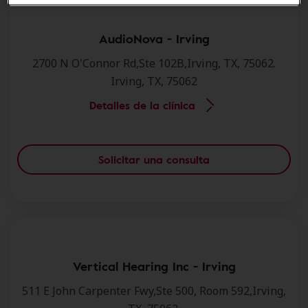
AudioNova - Irving
2700 N O'Connor Rd,Ste 102B,Irving, TX, 75062.
Irving, TX, 75062
Detalles de la clínica
Solicitar una consulta
Vertical Hearing Inc - Irving
511 E John Carpenter Fwy,Ste 500, Room 592,Irving,