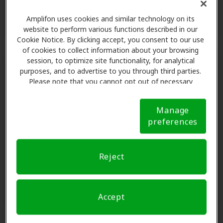
Solicitar una consulta
Amplifon uses cookies and similar technology on its
website to perform various functions described in our
Cookie Notice. By clicking accept, you consent to our use
of cookies to collect information about your browsing
session, to optimize site functionality, for analytical
purposes, and to advertise to you through third parties.
Please note that you cannot opt out of necessary
Innovative Hearing - Irving
cookies. For more information, please see our Cookie
Notice (link here below). If you are using an opt-out
5605 N Macarthur Blvd,Ste 10th Fl,Irving, TX, 75038.
Manage
preference signal, we will honor that signal.
Cookie
Irving, TX, 75038
preferences
Notice
Detalles de la clínica
Reject
Solicitar una consulta
Accept