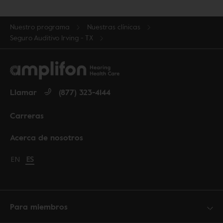
Nuestro programa
Nuestras clínicas
Seguro Auditivo Irving - TX
Llamar
(877) 323-4144
Carreras
Acerca de nosotros
Change language to English
EN
Cambiar idioma a español
ES
Para miembros