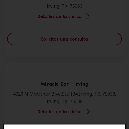
Irving, TX, 75063
Detalles de la clínica
Solicitar una consulta
Miracle Ear - Irving
4020 N McArthur Blvd,Ste 134,Irving, TX, 75038.
Irving, TX, 75038
Detalles de la clínica