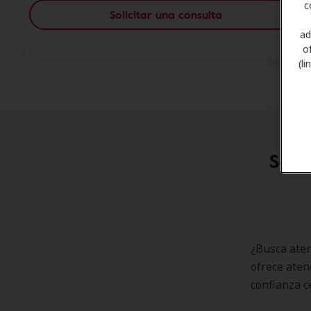
c
Solicitar una consulta
ad
o
(l
Soci
¿Busca aten
ofrece aten
confianza c