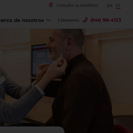
Change langu
Cambiar 
Consulte su beneficio
EN
ES
cerca de nosotros
Llámenos
(844) 918-4323