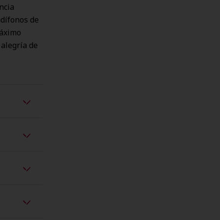
encia
udífonos de
máximo
 alegría de