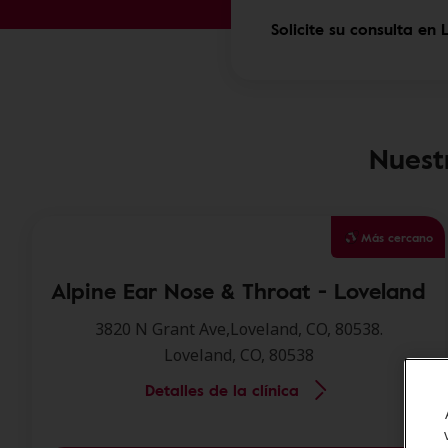
Solicite su consulta en
Nuest
Más cercano
Alpine Ear Nose & Throat - Loveland
3820 N Grant Ave,Loveland, CO, 80538.
Loveland, CO, 80538
Detalles de la clínica