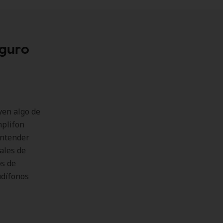
eguro
yen algo de
mplifon
entender
ales de
os de
udífonos