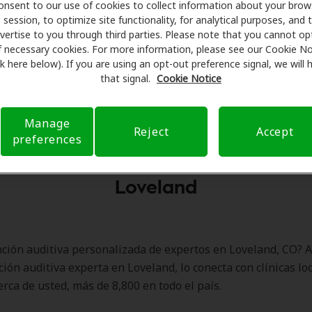
onsent to our use of cookies to collect information about your brow
Solicitar una consulta
session, to optimize site functionality, for analytical purposes, and 
vertise to you through third parties. Please note that you cannot op
f necessary cookies. For more information, please see our Cookie No
ink here below). If you are using an opt-out preference signal, we will
that signal.
Cookie Notice
Manage
Reject
Accept
preferences
os de Amplifon Hearing Health Ca
Loveland
ción auditiva personalizada de expertos en Loveland, CO? A
ción auditiva experta en Loveland, lo conecta con clínicas lo
erca de usted, más de 8,800 en todo el país.