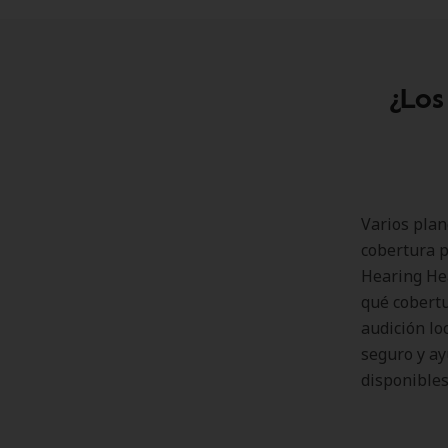
¿Los
Varios plan
cobertura p
Hearing Hea
qué cobertu
audición lo
seguro y ay
disponibles