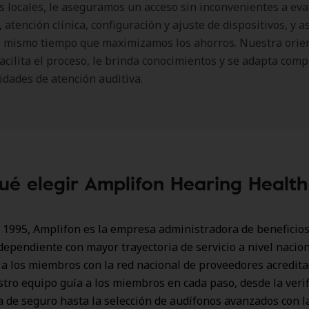
 locales, le aseguramos un acceso sin inconvenientes a ev
 atención clínica, configuración y ajuste de dispositivos, y a
al mismo tiempo que maximizamos los ahorros. Nuestra orie
facilita el proceso, le brinda conocimientos y se adapta co
idades de atención auditiva.
ué elegir Amplifon Hearing Healt
1995, Amplifon es la empresa administradora de beneficios
dependiente con mayor trayectoria de servicio a nivel nacion
a los miembros con la red nacional de proveedores acredit
ro equipo guía a los miembros en cada paso, desde la verif
a de seguro hasta la selección de audífonos avanzados con l