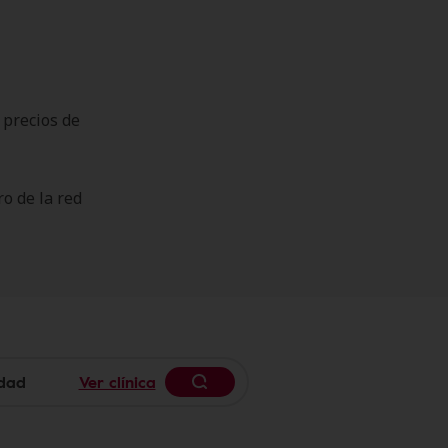
 precios de
o de la red
Ver clínica
Begin typing to search, use 