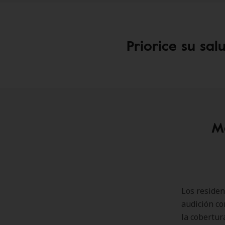
Priorice su sal
Ma
Los residen
audición co
la cobertur