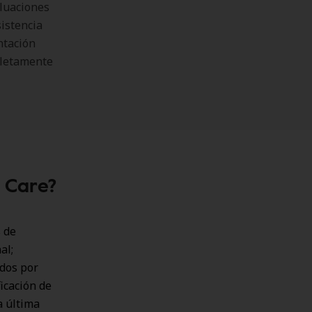
aluaciones
sistencia
ntación
mpletamente
h Care?
 de
al;
ados por
icación de
a última