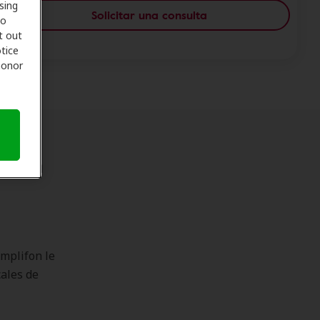
sing
Solicitar una consulta
to
t out
tice
 honor
re en
mplifon le
cales de