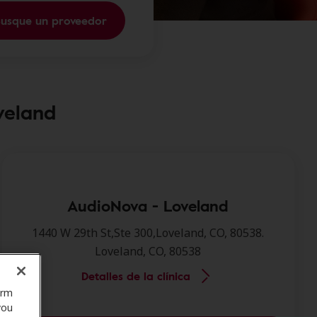
usque un proveedor
veland
AudioNova - Loveland
1440 W 29th St,Ste 300,Loveland, CO, 80538.
Loveland, CO, 80538
Detalles de la clínica
orm
you