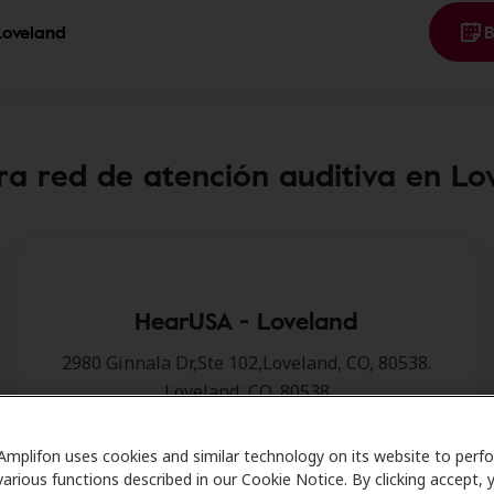
 Loveland
B
ra red de atención auditiva en Lo
HearUSA - Loveland
2980 Ginnala Dr,Ste 102,Loveland, CO, 80538.
Loveland, CO, 80538
Detalles de la clínica
Amplifon uses cookies and similar technology on its website to perf
various functions described in our Cookie Notice. By clicking accept, 