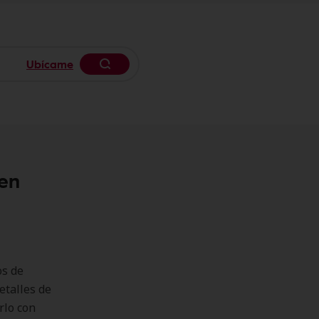
Ubícame
Begin typing to search, use arrow k
 en
os de
etalles de
rlo con