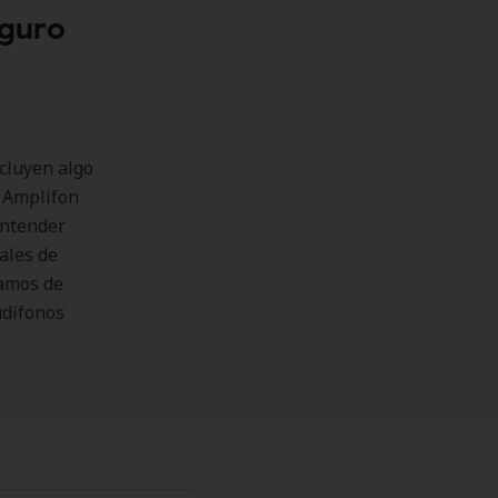
eguro
ncluyen algo
n Amplifon
entender
ales de
lamos de
udífonos