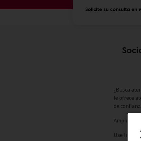
Solicite su consulta en 
Soci
¿Busca aten
le ofrece a
de confianz
Amplifon lo
Use las Ven