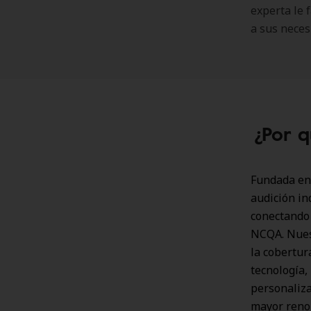
experta le 
a sus neces
¿Por q
Fundada en 
audición in
conectando 
NCQA. Nuest
la cobertur
tecnología, 
personaliza
mayor renom