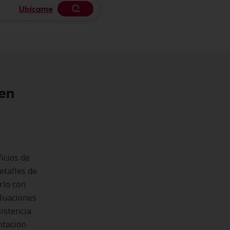
Ubícame
Begin typing to search, use arrow k
 en
icios de
etalles de
rlo con
aluaciones
sistencia
ntación