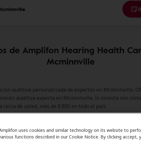
Mcminnville
B
os de Amplifon Hearing Health Ca
Mcminnville
ción auditiva personalizada de expertos en Mcminnville, O
tención auditiva experta en Mcminnville, lo conecta con clíni
a cerca de usted, más de 8,800 en todo el país.
 conecta con clínicas de audición locales de confianza.
Amplifon uses cookies and similar technology on its website to perf
tajas de los Miembros de Amplifon para:
various functions described in our Cookie Notice. By clicking accept, 