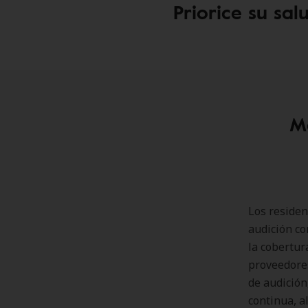
Priorice su sal
Ma
Los residen
audición co
la cobertur
proveedores
de audición,
continua, 