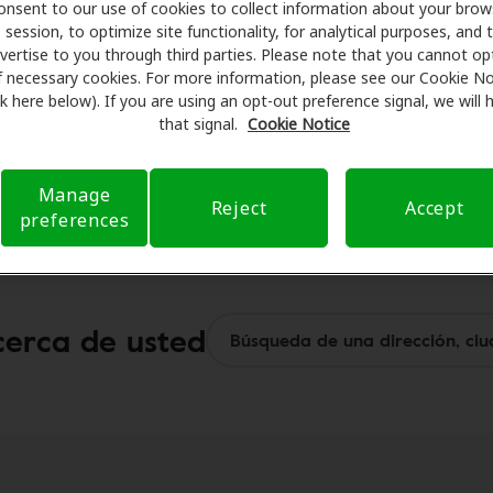
onsent to our use of cookies to collect information about your brow
session, to optimize site functionality, for analytical purposes, and 
 exclusivos en audífonos, hasta un 70% de descuento en los
vertise to you through third parties. Please note that you cannot op
f necessary cookies. For more information, please see our Cookie No
l público
ink here below). If you are using an opt-out preference signal, we will
ción sobre la cobertura de seguro
that signal.
Cookie Notice
cia personalizada de proveedores de atención auditiva dentr
smo en Mcminnville.
Manage
Reject
Accept
preferences
cerca de usted