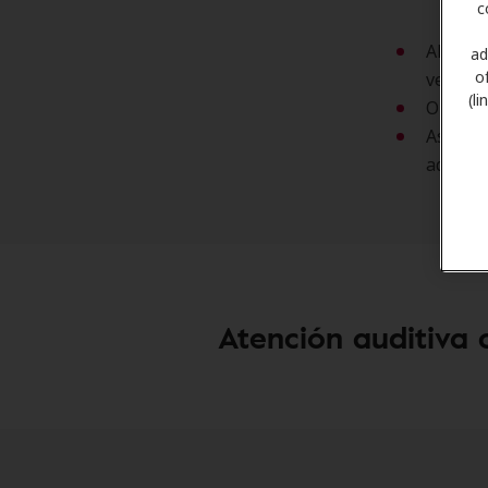
c
Ahorros
ad
o
venta a
(l
Orienta
Asisten
aquí mi
Atención auditiva 