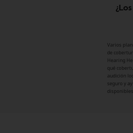
¿Los
Varios plan
de cobertur
Hearing Hea
qué cobertu
audición lo
seguro y ay
disponibles