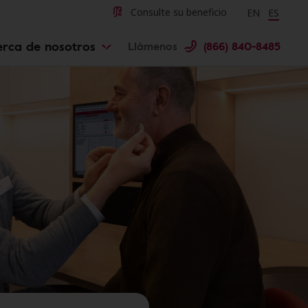
Change langu
Cambiar 
Consulte su beneficio
EN
ES
erca de nosotros
Llámenos
(866) 840-8485