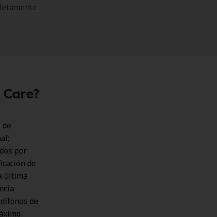
mpletamente
h Care?
 de
al;
ados por
icación de
a última
encia
udífonos de
máximo