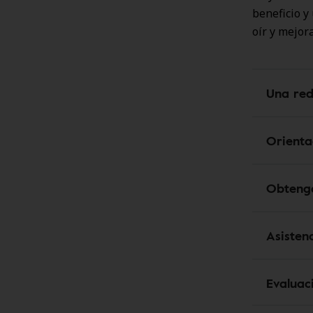
beneficio y
oír y mejora
Una red
Orienta
Obtenga
Asisten
Evaluac