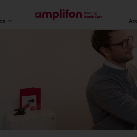
ios
Ac