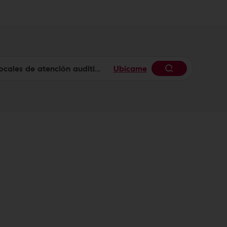
Ubícame
Begin typi