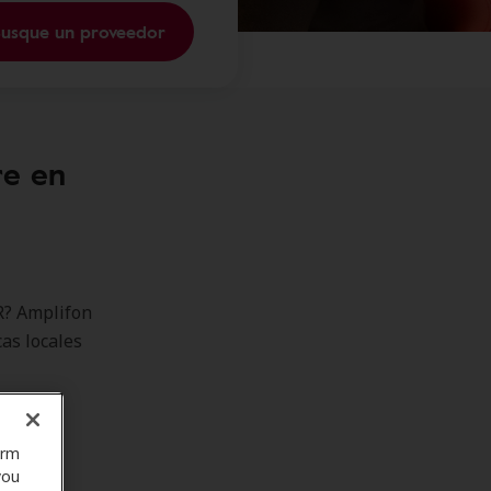
usque un proveedor
re en
R? Amplifon
cas locales
orm
you