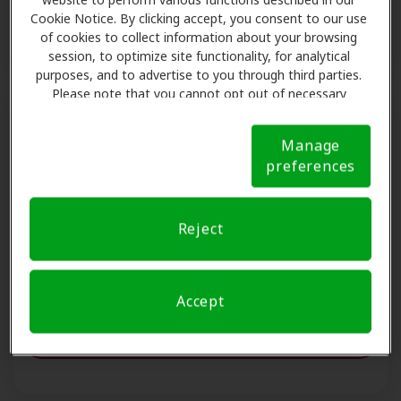
Solicitar una consulta
Cookie Notice. By clicking accept, you consent to our use
of cookies to collect information about your browsing
session, to optimize site functionality, for analytical
purposes, and to advertise to you through third parties.
Please note that you cannot opt out of necessary
cookies. For more information, please see our Cookie
Notice (link here below). If you are using an opt-out
Manage
preference signal, we will honor that signal.
Cookie
Miracle-Ear Center - Medina
preferences
Notice
Medina Grande Shops,5010 Grande Shops Ave J-
1,Medina, OH, 44256.
Reject
Medina, OH, 44256
Detalles de la clínica
Accept
Solicitar una consulta