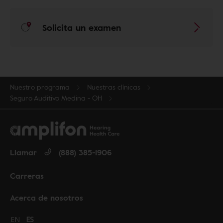
Solicita un examen
Nuestro programa
Nuestras clínicas
Seguro Auditivo Medina - OH
Llamar
(888) 385-1906
Carreras
Acerca de nosotros
Change language to English
EN
Cambiar idioma a español
ES