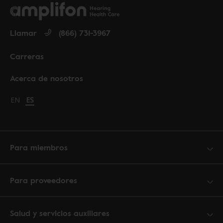
Llamar
(866) 731-3967
Carreras
Acerca de nosotros
Change language to English
EN
Cambiar idioma a español
ES
Para miembros
Para proveedores
Salud y servicios auxiliares