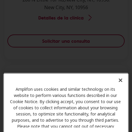
New City, NY, 10956
Detalles de la clínica
Solicitar una consulta
Beltone Hearing Aid Centers - New City
Amplifon uses cookies and similar technology on its
website to perform various functions described in our
365 S Main St,New City, NY, 10956.
Cookie Notice. By clicking accept, you consent to our use
New City, NY, 10956
of cookies to collect information about your browsing
session, to optimize site functionality, for analytical
Detalles de la clínica
purposes, and to advertise to you through third parties.
Please note that you cannot opt out of necessary