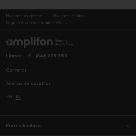
Nuestro programa
Nuestras clínicas
Seguro Auditivo Sequim - WA
Llamar
(844) 878-3615
Carreras
Acerca de nosotros
Change language to English
EN
Cambiar idioma a español
ES
Para miembros