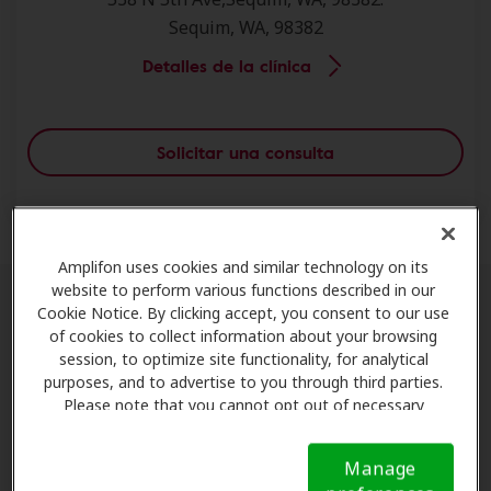
Sequim, WA, 98382
Detalles de la clínica
Solicitar una consulta
Amplifon uses cookies and similar technology on its
website to perform various functions described in our
Cookie Notice. By clicking accept, you consent to our use
Socios de Amplifon Hearing Health
of cookies to collect information about your browsing
Care en Sequim
session, to optimize site functionality, for analytical
purposes, and to advertise to you through third parties.
Please note that you cannot opt out of necessary
¿Busca atención auditiva personalizada de expertos
cookies. For more information, please see our Cookie
en Sequim, WA? Amplifon le ofrece atención auditiva
Notice (link here below). If you are using an opt-out
experta en Sequim, lo conecta con clínicas locales de
Manage
preference signal, we will honor that signal.
Cookie