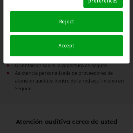
preferences
confianza cerca de usted, más de 8,800 en todo el país.
Notice
Amplifon lo conecta con clínicas de audición locales de
Reject
confianza.
Use las Ventajas de los Miembros de Amplifon para:
Accept
Ahorros exclusivos en audífonos, hasta un 70% de
descuento en los precios de venta al público
Orientación sobre la cobertura de seguro
Asistencia personalizada de proveedores de
atención auditiva dentro de la red aquí mismo en
Sequim.
Atención auditiva cerca de usted