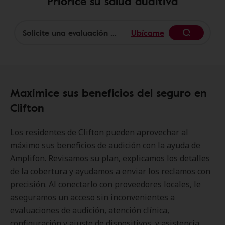
Priorice su salud auditiva
Ubícame
Begin
Maximice sus beneficios del seguro en
Clifton
Los residentes de Clifton pueden aprovechar al
máximo sus beneficios de audición con la ayuda de
Amplifon. Revisamos su plan, explicamos los detalles
de la cobertura y ayudamos a enviar los reclamos con
precisión. Al conectarlo con proveedores locales, le
aseguramos un acceso sin inconvenientes a
evaluaciones de audición, atención clínica,
configuración y ajuste de dispositivos, y asistencia