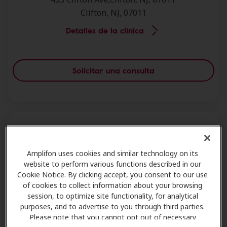
Clifton, NJ, 07011
Detalles de la clínica
Solicitar una consulta
Audiology Hearing Solutions - Clifton
Amplifon uses cookies and similar technology on its
website to perform various functions described in our
1115 Clifton Ave,,Ste 102,Clifton, NJ, 07013.
Cookie Notice. By clicking accept, you consent to our use
Clifton, NJ, 07013
of cookies to collect information about your browsing
session, to optimize site functionality, for analytical
Detalles de la clínica
purposes, and to advertise to you through third parties.
Please note that you cannot opt out of necessary