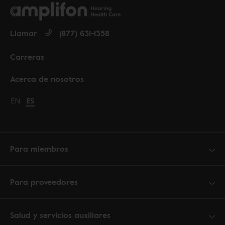
Llamar
(877) 631-1358
Carreras
Acerca de nosotros
Change language to English
EN
Cambiar idioma a español
ES
Para miembros
Para proveedores
Salud y servicios auxiliares