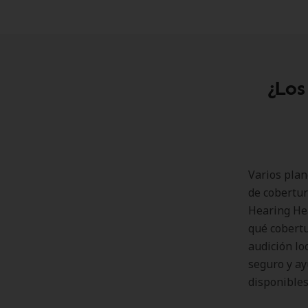
¿Los
Varios plan
de cobertur
Hearing Hea
qué cobertu
audición lo
seguro y ay
disponibles