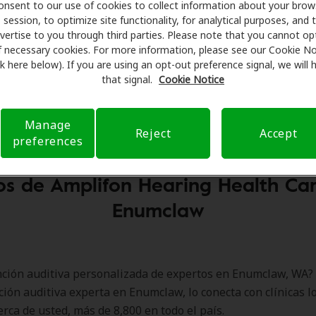
onsent to our use of cookies to collect information about your brow
session, to optimize site functionality, for analytical purposes, and 
vertise to you through third parties. Please note that you cannot op
f necessary cookies. For more information, please see our Cookie No
ink here below). If you are using an opt-out preference signal, we will
that signal.
Cookie Notice
Manage
Reject
Accept
preferences
os de Amplifon Hearing Health Ca
Enumclaw
ción auditiva personalizada de expertos en Enumclaw, WA?
ción auditiva experta en Enumclaw, lo conecta con clínicas l
erca de usted, más de 8,800 en todo el país.