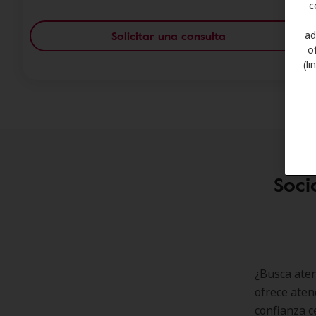
c
Solicitar una consulta
ad
o
(l
Soci
¿Busca aten
ofrece aten
confianza c