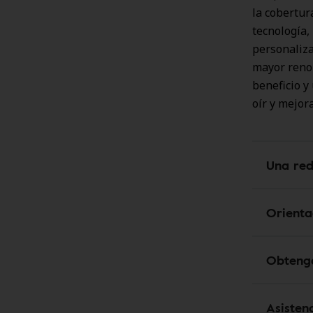
la cobertur
tecnología, 
personaliza
mayor renom
beneficio y
oír y mejora
Una red
Orienta
Obtenga
Asisten