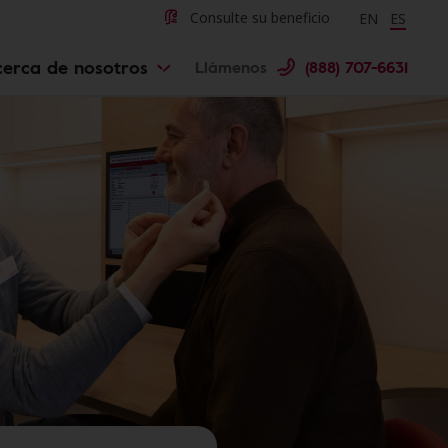
Change langu
Cambiar 
Consulte su beneficio
EN
ES
cerca de nosotros
Llámenos
(888) 707-6631