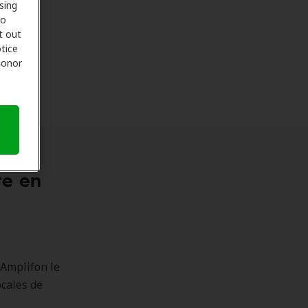
sing
to
t out
tice
 honor
re en
 Amplifon le
ocales de