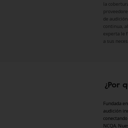
la cobertur
proveedores
de audición,
continua, 
experta le 
a sus neces
¿Por q
Fundada en 
audición in
conectando 
NCQA. Nuest