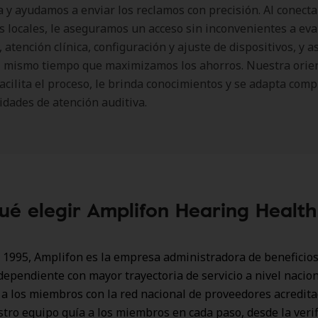
a y ayudamos a enviar los reclamos con precisión. Al conecta
 locales, le aseguramos un acceso sin inconvenientes a ev
 atención clínica, configuración y ajuste de dispositivos, y a
al mismo tiempo que maximizamos los ahorros. Nuestra orie
facilita el proceso, le brinda conocimientos y se adapta co
idades de atención auditiva.
ué elegir Amplifon Hearing Healt
1995, Amplifon es la empresa administradora de beneficios
dependiente con mayor trayectoria de servicio a nivel nacion
a los miembros con la red nacional de proveedores acredit
ro equipo guía a los miembros en cada paso, desde la verif