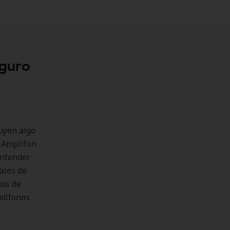
eguro
luyen algo
n Amplifon
entender
ales de
mos de
udífonos