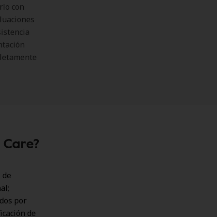
rlo con
aluaciones
sistencia
ntación
mpletamente
h Care?
 de
al;
ados por
icación de