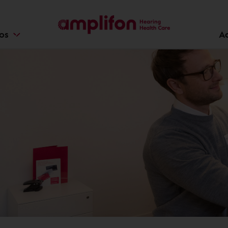
ios
A