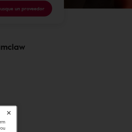
usque un proveedor
numclaw
orm
you