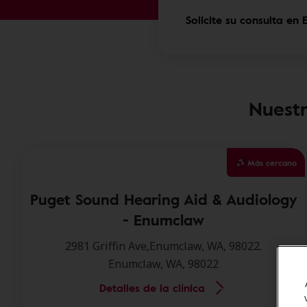
Solicite su consulta en
Nuestr
Más cercano
Puget Sound Hearing Aid & Audiology
- Enumclaw
2981 Griffin Ave,Enumclaw, WA, 98022.
Enumclaw, WA, 98022
Detalles de la clínica