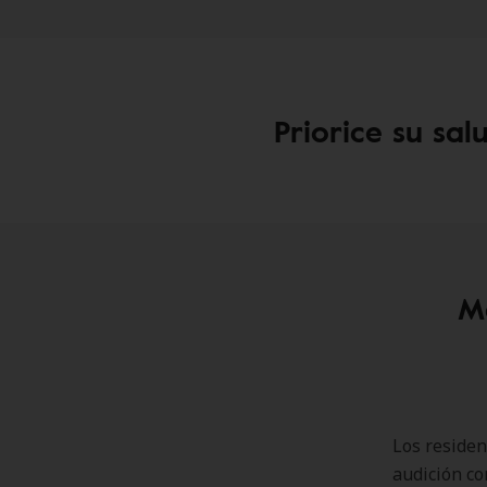
Priorice su sal
Ma
Los reside
audición co