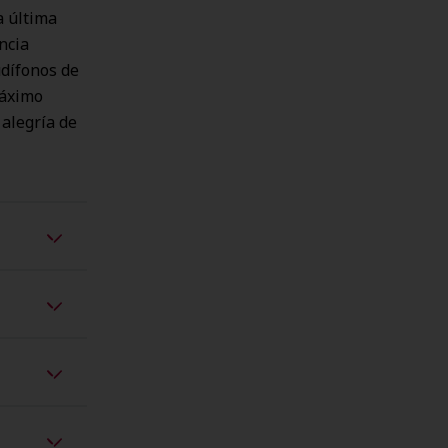
a última
encia
udífonos de
máximo
 alegría de