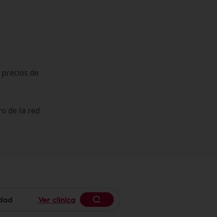
 precios de
o de la red
Ver clínica
Begin typing to search, use 