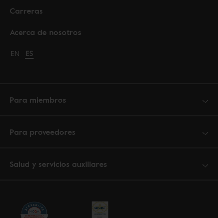
Carreras
Acerca de nosotros
Change language to English
EN
Cambiar idioma a español
ES
Para miembros
Para proveedores
Salud y servicios auxiliares