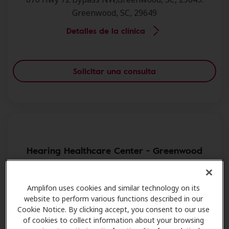
Greenwood, SC, 29649
Detalles de la clínica
Solicitar una consulta
Hearing Healthcare Center - Greenwood
479 Bypass 72 NW,Ste 101,Greenwood, SC, 29649.
Greenwood, SC, 29649
Amplifon uses cookies and similar technology on its
website to perform various functions described in our
Detalles de la clínica
Cookie Notice. By clicking accept, you consent to our use
of cookies to collect information about your browsing