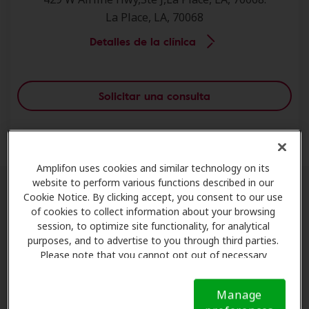
La Place, LA, 70068
Detalles de la clínica
Solicitar una consulta
Amplifon uses cookies and similar technology on its
website to perform various functions described in our
Cookie Notice. By clicking accept, you consent to our use
Socios de Amplifon Hearing Health
of cookies to collect information about your browsing
Care en La Place
session, to optimize site functionality, for analytical
purposes, and to advertise to you through third parties.
Please note that you cannot opt out of necessary
¿Busca atención auditiva personalizada de expertos
cookies. For more information, please see our Cookie
en La Place, LA? Amplifon le ofrece atención auditiva
Notice (link here below). If you are using an opt-out
experta en La Place, lo conecta con clínicas locales de
Manage
preference signal, we will honor that signal.
Cookie