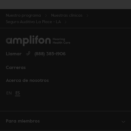
Nuestro programa
Nuestras clínicas
Seguro Auditivo La Place - LA
Llamar
(888) 385-1906
Carreras
Acerca de nosotros
Change language to English
EN
Cambiar idioma a español
ES
Para miembros