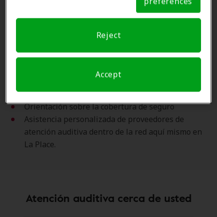
preferences
confianza cerca de usted, más de 8,800 en todo el país.
Notice
Amplifon lo conecta con clínicas de audición locales de
Reject
confianza.
Use las Ventajas de los Miembros de Amplifon para:
Accept
Ahorros exclusivos en audífonos, hasta un 70% de
descuento en los precios de venta al público
Orientación sobre la cobertura de seguro
Asistencia personalizada de proveedores de
atención auditiva dentro de la red aquí mismo en
La Place.
Atención auditiva cerca de usted