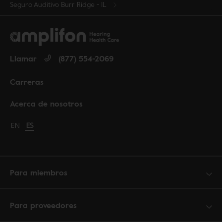
Seguro Auditivo Burr Ridge - IL
Llamar
(877) 554-2069
Carreras
Acerca de nosotros
Change language to English
EN
Cambiar idioma a español
ES
Para miembros
Para proveedores