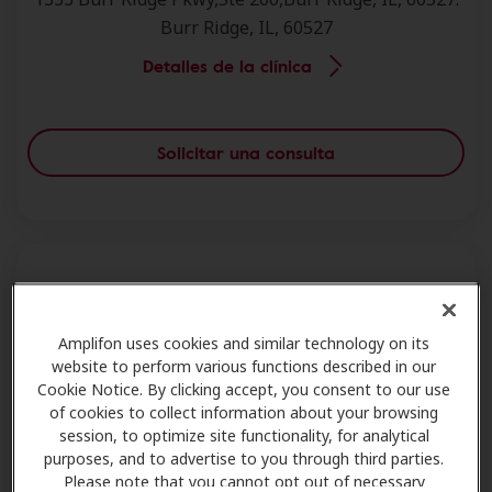
Burr Ridge, IL, 60527
Detalles de la clínica
Solicitar una consulta
South Suburban Hearing Health Center - Burr
Amplifon uses cookies and similar technology on its
Ridge
website to perform various functions described in our
1333 Burr Ridge Pkwy,Burr Ridge, IL, 60527.
Cookie Notice. By clicking accept, you consent to our use
of cookies to collect information about your browsing
Burr Ridge, IL, 60527
session, to optimize site functionality, for analytical
Detalles de la clínica
purposes, and to advertise to you through third parties.
Please note that you cannot opt out of necessary