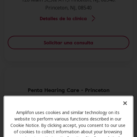
Princeton, NJ, 08540
Detalles de la clínica
Solicitar una consulta
Penta Hearing Care - Princeton
707 State Rd,Ste 223,Princeton, NJ, 08540.
Princeton, NJ, 08540
Amplifon uses cookies and similar technology on its
website to perform various functions described in our
Detalles de la clínica
Cookie Notice. By clicking accept, you consent to our use
of cookies to collect information about your browsing