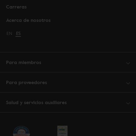
Carreras
Acerca de nosotros
Change language to English
EN
Cambiar idioma a español
ES
Para miembros
Para proveedores
Salud y servicios auxiliares